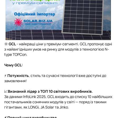
🌞
GCL
- найкращі ціни у преміум-сегменті. GCL пропонує одні
з найвигідніших умов на ринку для модулів з технологією N-
type TOPCon.
Чому GCL:
⚡
Потужність
, стиль та сучасні технології вже доступні до
замовлення!
📈
Визнаний лідер з ТОП 10 світових виробників.
За даними InfoLink 2025, GCL входить до списку 10 найбільших
постачальників сонячних модулів у світі — поряд із такими
гігантами, як LONGi, JA Solar та Jinko.
⚡ Повний цикл виробництва.