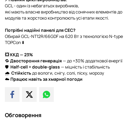
GCL - один із небагатьох виробників,
які мають власне виробництво від сонячних елементів до
модулів та жорстоко контролюють усі етапи якості.
Потрібні надійні панелі для СЕС?
Обирай GCL-NT12R/66GDF на 620 Вт з технологією N-type
TOPCon ⬇️
💥 ККД — 23%
🔁
Двостороння генерація
— до +30% додаткової енергії
🛡
Half-cell + double-glass
— міцність і стабільність
🌧
Стійкість
до вологи, снігу, солі, піску, морозу
☁️
Працює навіть за хмарної погоди
Обговорення