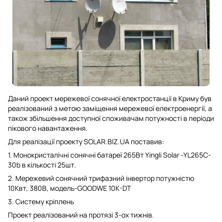
Даний проект мережевої сонячної електростанції в Криму був
реалізований з метою заміщення мережевої електроенергії, а
також збільшення доступної споживачам потужності в періоди
пікового навантаження.
Для реалізації проекту SOLAR.BIZ.UA поставив:
1. Монокристалічні сонячні батареї 265Вт Yingli Solar -YL265C-
30b в кількості 25шт.
2. Мережевий сонячний трифазний інвертор потужністю
10Квт, 380В, модель-GOODWE 10K-DT
3. Систему кріплень
Проект реалізований на протязі 3-ох тижнів.