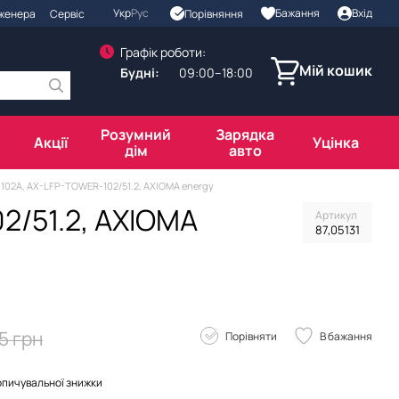
Укр
Рус
Бажання
Вхід
Порівняння
нженера
Сервіс
Графік роботи:
Мій кошик
Будні:
09:00–18:00
Розумний
Зарядка
Акції
Уцінка
дім
авто
В 102A, AX-LFP-TOWER-102/51.2, AXIOMA energy
02/51.2, AXIOMA
Артикул
87,05131
5 грн
Порівняти
В бажання
опичувальної знижки