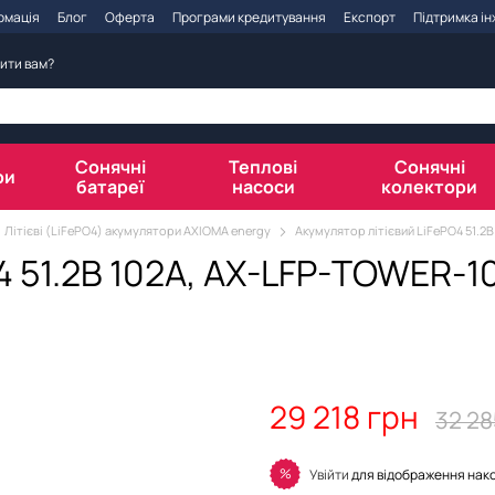
рмація
Блог
Оферта
Програми кредитування
Експорт
Підтримка і
ити вам?
Сонячні
Теплові
Сонячні
ри
батареї
насоси
колектори
Літієві (LiFePO4) акумулятори AXIOMA energy
Акумулятор літієвий LiFePO4 51.2
4 51.2В 102A, AX-LFP-TOWER-1
29 218 грн
32 28
%
Увійти
для відображення нак