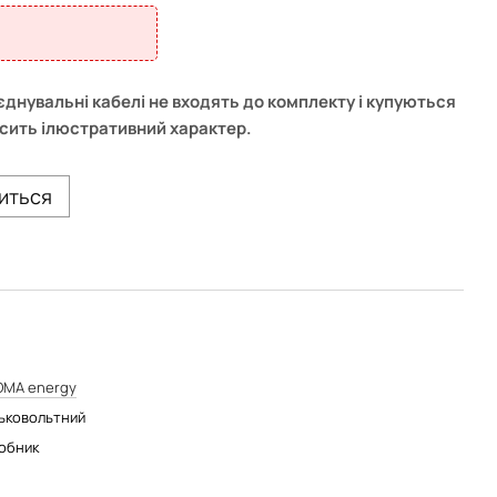
'єднувальні кабелі не входять до комплекту і купуються
сить ілюстративний характер.
виться
OMA energy
ьковольтний
обник