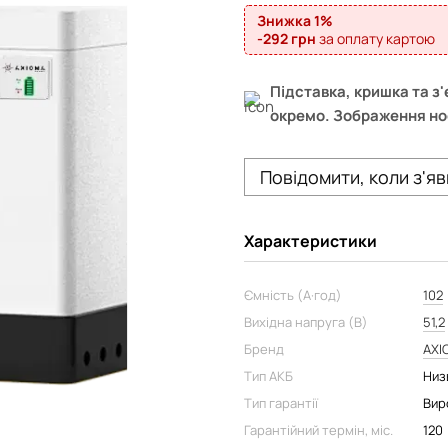
Знижка 1%
-292 грн
за оплату картою
Підставка, кришка та з
окремо. Зображення но
Повідомити, коли з'я
Характеристики
Ємність (А·год)
102
Вихідна напруга (В)
51,2
Бренд
AXI
Тип АКБ
Низ
Тип гарантії
Вир
Гарантійний термін, міс.
120