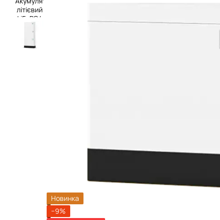
Новинка
−9%