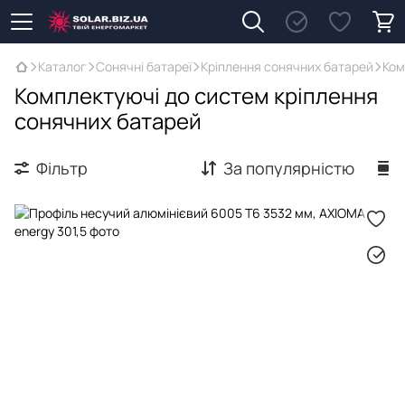
Каталог
Сонячні батареї
Кріплення сонячних батарей
Ком
Комплектуючі до систем кріплення
сонячних батарей
Фільтр
За популярністю