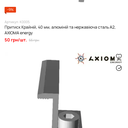
−9%
Артикул: К0005
Притиск Крайній, 40 мм, алюміній та нержавіюча сталь А2,
AXIOMA energy
50 грн/шт.
55 грн