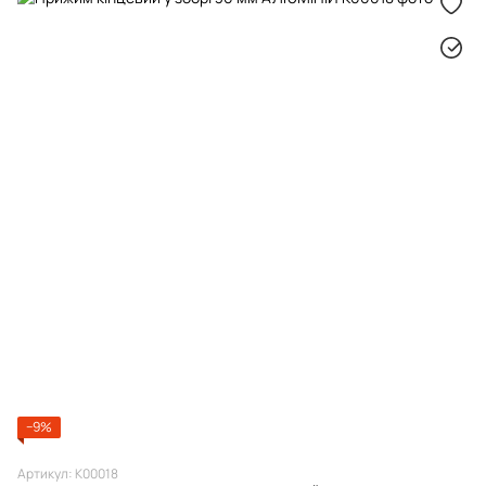
−9%
Артикул: К00018