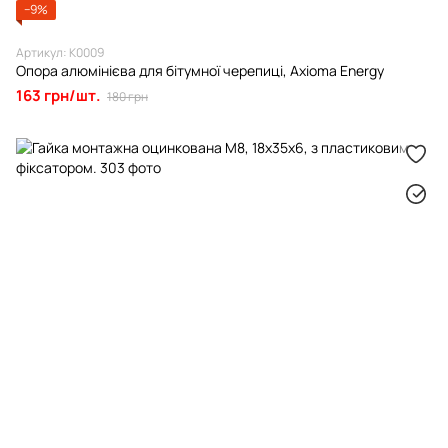
−9%
Артикул: К0009
Опора алюмінієва для бітумної черепиці, Axioma Energy
163 грн/шт.
180 грн