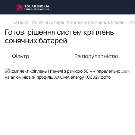
Каталог
Сонячні батареї
Кріплення сонячних батарей
Гот
Готові рішення систем кріплень
сонячних батарей
Фільтр
За популярністю