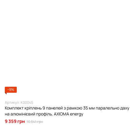
−9%
Артикул: К00045
Комплект кріплень 9 панелей з рамкою 35 мм паралельно даху
на алюмінієвий профіль, AXIOMA energy
9 359 грн
10 341 грн