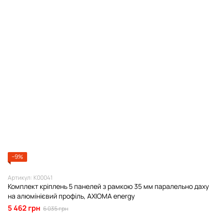
−9%
Артикул: К00041
Комплект кріплень 5 панелей з рамкою 35 мм паралельно даху
на алюмінієвий профіль, AXIOMA energy
5 462 грн
6 035 грн