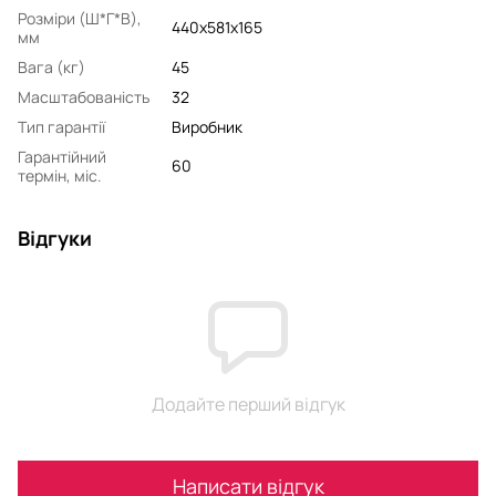
Розміри (Ш*Г*В),
440х581х165
мм
Вага (кг)
45
Масштабованість
32
Тип гарантії
Виробник
Гарантійний
60
термін, міс.
Відгуки
Додайте перший відгук
Написати відгук