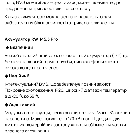
того, BMS може збалансувати заряджання елементів для
продовження тривалості життєвого циклу.
Кілька акумуляторів можна з'єднати паралельно для
забезпечення більшої ємності та тривалого живлення.
Акумулятор RW-M5.3 Pro:
◆
Безпечний
Безкобальтовий літій-залізо-фосфатний акумулятор (LFP) це
безпека та довгий термін служби, висока ефективність і
висока концентрація енергії.
◆
Надійний
Інтелектуальний BMS, що забезпечує повний захист.
Природне охолодження, IP20, широкий діапазон температур:
від -20 ℃до 55 ℃.
◆
Адаптивний
Модульна конструкція, легко розширюється, Макс. 32 одиниці
паралельно, Макс. потужністю 170 кВт·год. Підходить для
житлових і комерційних застосувань для збільшення частки
власного споживання.