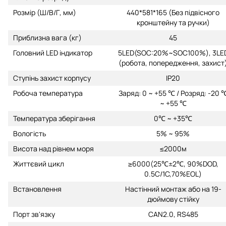
Розмір (Ш/В/Г, мм)
440*581*165 (Без підвісного
кронштейну та ручки)
Приблизна вага (кг)
45
Головний LED індикатор
5LED(SOC:20%~SOC100%), 3LE
(робота, попередження, захист
Ступінь захист корпусу
IP20
Робоча температура
Заряд: 0 ~ +55 ℃ / Розряд: -20 
~ +55 ℃
Температура зберігання
0℃ ~ +35℃
Вологість
5% ~ 95%
Висота над рівнем моря
≤2000м
Життєвий цикл
≥6000(25℃±2℃, 90%DOD,
0.5C/1C,70%EOL)
Встановлення
Настінний монтаж або на 19-
дюймову стійку
Порт зв'язку
CAN2.0, RS485