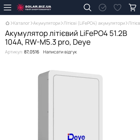
Каталог
Акумулятори
Літієві (LiFePO4) акумулятори
Літіє
Акумулятор літієвий LiFePO4 51.2В
104A, RW-M5.3 pro, Deye
Артикул:
87,0516
Написати відгук