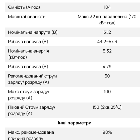
Ємність (А·год)
104
Масштабованість
Макс.32 шт паралельно (170
кВт·год)
Номінальна напруга (В)
51.2
Робоча напруга (В)
43.2~57.6
Номінальна енергія
5.32
(кВт·год)
Робоча напруга (В)
4.79
Рекомендований струм
50
заряду/ розряду (A)
Макс струм заряду/
100
розряду (A)
Піковий Струм заряду/
150 (2хв,25℃)
розряду (A)
Інші параметри
Макс. рекомендована
90%
глибина розряду