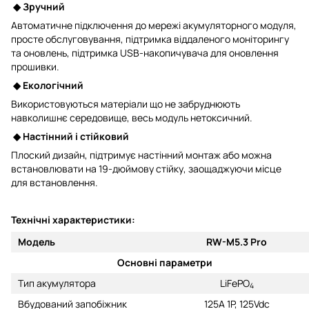
◆
Зручний
Автоматичне підключення до мережі акумуляторного модуля,
просте обслуговування, підтримка віддаленого моніторингу
та оновлень, підтримка USB-накопичувача для оновлення
прошивки.
◆
Екологічний
Використовуються матеріали що не забруднюють
навколишнє середовище, весь модуль нетоксичний.
◆
Настінний
і
стійковий
Плоский дизайн, підтримує настінний монтаж або можна
встановлювати на 19-дюймову стійку, заощаджуючи місце
для встановлення.
Технiчнi характеристики:
Модель
RW-M5.3 Pro
Основні параметри
Тип акумулятора
LiFePO
4
Вбудований запобіжник
125A 1P, 125Vdc