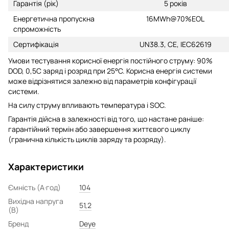
Гарантія (рік)
5 років
Енергетична пропускна
16MWh@70%EOL
спроможність
Сертифікація
UN38.3, CE, IEC62619
Умови тестування корисної енергія постійного струму: 90%
DOD, 0,5C заряд і розряд при 25°C. Корисна енергія системи
може відрізнятися залежно від параметрів конфігурації
системи.
На силу струму впливають температура і SOC.
Гарантія дійсна в залежності від того, що настане раніше:
гарантійний термін або завершення життєвого циклу
(гранична кількість циклів заряду та розряду).
Характеристики
Ємність (А·год)
104
Вихідна напруга
51,2
(В)
Бренд
Deye