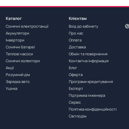
Каталог
Клієнтам
Сонячні електростанції
Вхід до кабінету
Акумулятори
Про нас
Інвертори
Оплата
Сонячні батареї
Доставка
Теплові насоси
Обмін та повернення
Сонячні колектори
Контактна інформація
Акції
Блог
Розумний дім
Оферта
Зарядка авто
Програми кредитування
Уцінка
Експорт
Підтримка інженера
Сервіс
Політика конфіденційності
Світлодім