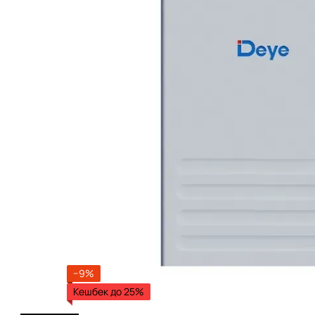
−9%
Кешбек до 25%