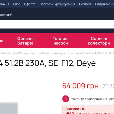
рмація
Блог
Оферта
Програми кредитування
Експорт
Підтримка і
ити вам?
Сонячні
Теплові
Сонячні
ри
батареї
насоси
колектори
Літієві (LiFePO4) акумулятори Deye
Акумулятор літієвий LiFePO4 51.2В 230A, SE-F
 51.2В 230A, SE-F12, Deye
64 009 грн
70 7
%
Увійти
для відображення нак
Знижка 1%
-640 грн
за оплату картою