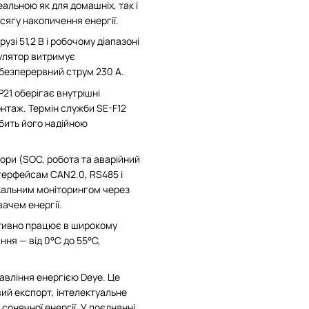
деальною як для домашніх, так і
сягу накопичення енергії.
і 51,2 В і робочому діапазоні
мулятор витримує
 безперервний струм 230 А.
P21 оберігає внутрішні
онтаж. Термін служби SE-F12
обить його надійною
тори (SOC, робота та аварійний
нтерфейсам CAN2.0, RS485 і
окальним моніторингом через
ачем енергії.
тивно працює в широкому
ня — від 0°C до 55°C,
авління енергією Deye. Це
вий експорт, інтелектуальне
онячної енергії. У поєднанні