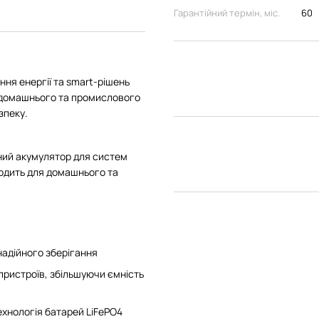
Гарантійний термін, міс.
60
ня енергії та smart-рішень
я домашнього та промислового
зпеку.
ний акумулятор для систем
дходить для домашнього та
 надійного зберігання
пристроїв, збільшуючи ємність
ехнологія батарей LiFePO4