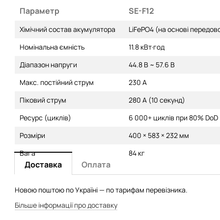
Параметр
SE-F12
Хімічний состав акумулятора
LiFePO4 (на основі передово
Номінальна ємність
11.8 кВт·год
Діапазон напруги
44.8 В ~ 57.6 В
Макс. постійний струм
230 А
Піковий струм
280 А (10 секунд)
Ресурс (циклів)
6 000+ циклів при 80% DoD
Розміри
400 × 583 × 232 мм
Вага
84 кг
Доставка
Оплата
Новою поштою по Україні — по тарифам перевізника.
Більше інформації про доставку