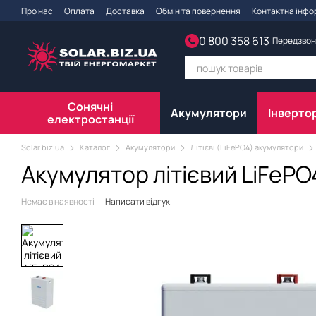
Перейти до основного контенту
Про нас
Оплата
Доставка
Обмін та повернення
Контактна інфо
0 800 358 613
Передзвон
Сонячні
Акумулятори
Інверто
електростанції
Solar.biz.ua
Каталог
Акумулятори
Літієві (LiFePO4) акумулятори
Акумулятор літієвий LiFePO4
Немає в наявності
Написати відгук