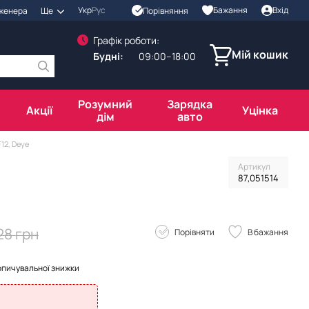
Укр
Рус
Бажання
Вхід
Порівняння
нженера
Ще
Графік роботи:
Мій кошик
Будні:
09:00–18:00
Розумний
Зарядка
Акції
Уцінка
дім
авто
12, Deye
Артикул
87,051514
28 грн
Порівняти
В бажання
опичувальної знижки