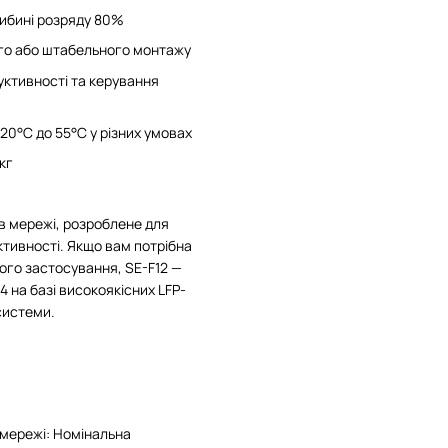
либині розряду 80%
ного або штабельного монтажу
уктивності та керування
20°C до 55°C у різних умовах
кг
 в мережі, розроблене для
ктивності. Якщо вам потрібна
ого застосування, SE-F12 —
4 на базі високоякісних LFP-
системи.
 мережі: Номінальна