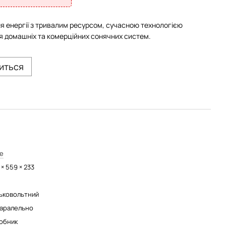
ня енергії з тривалим ресурсом, сучасною технологією
ля домашніх та комерційних сонячних систем.
виться
e
× 559 × 233
ьковольтний
паралельно
обник