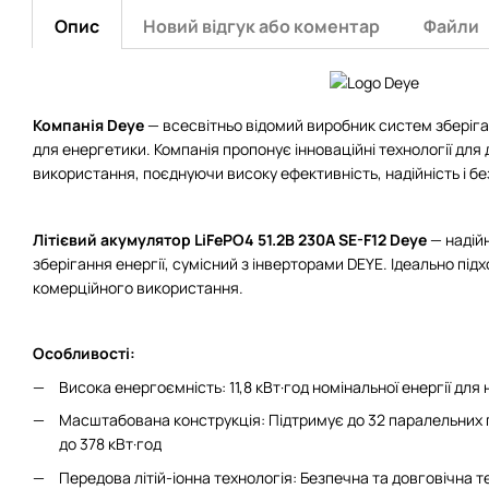
Опис
Новий відгук або коментар
Файли
Компанія Deye
— всесвітньо відомий виробник систем зберіган
для енергетики. Компанія пропонує інноваційні технології дл
використання, поєднуючи високу ефективність, надійність і бе
Літієвий акумулятор LiFePO4 51.2В 230A SE-F12 Deye
— надій
зберігання енергії, сумісний з інверторами DEYE. Ідеально пі
комерційного використання.
Особливості:
Висока енергоємність: 11,8 кВт·год номінальної енергії для
Масштабована конструкція: Підтримує до 32 паралельних 
до 378 кВт·год
Передова літій-іонна технологія: Безпечна та довговічна т