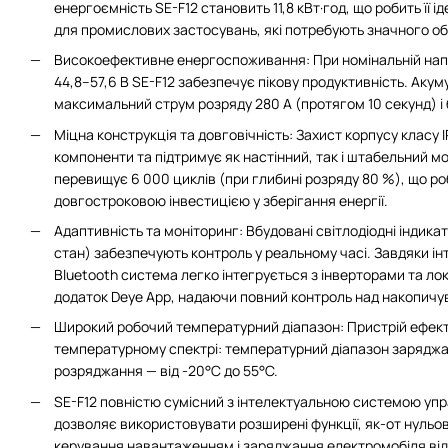
енергоємність SE-F12 становить 11,8 кВт·год, що робить її і
для промислових застосувань, які потребують значного об
Високоефективне енергоспоживання: При номінальній напруз
44,8–57,6 В SE-F12 забезпечує пікову продуктивність. Аку
максимальний струм розряду 280 А (протягом 10 секунд) і
Міцна конструкція та довговічність: Захист корпусу класу I
компоненти та підтримує як настінний, так і штабельний м
перевищує 6 000 циклів (при глибині розряду 80 %), що р
довгостроковою інвестицією у зберігання енергії.
Адаптивність та моніторинг: Вбудовані світлодіодні індика
стан) забезпечують контроль у реальному часі. Завдяки і
Bluetooth система легко інтегрується з інверторами та л
додаток Deye App, надаючи повний контроль над накопичув
Широкий робочий температурний діапазон: Пристрій ефек
температурному спектрі: температурний діапазон заряджан
розряджання — від -20°C до 55°C.
SE-F12 повністю сумісний з інтелектуальною системою упр
дозволяє використовувати розширені функції, як-от нульо
керування навантаженням і заряджання електромобіля від с