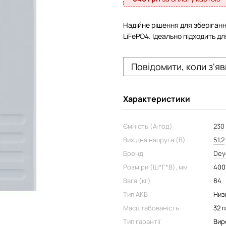
Надійне рішення для зберіган
LiFePO4. Ідеально підходить д
Повідомити, коли з'я
Характеристики
Ємність (А·год)
230
Вихідна напруга (В)
51,2
Бренд
Dey
Розміри (Ш*Г*В), мм
400 
Вага (кг)
84
Тип АКБ
Низ
Масштабованість
32 
Тип гарантії
Вир