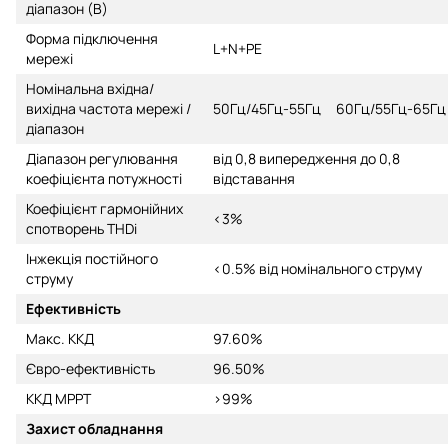
діапазон (В)
Форма підключення
L+N+PE
мережі
Номінальна вхідна/
вихідна частота мережі /
50Гц/45Гц-55Гц 60Гц/55Гц-65Гц
діапазон
Діапазон регулювання
від 0,8 випередження до 0,8
коефіцієнта потужності
відставання
Коефіцієнт гармонійних
<3%
спотворень THDi
Інжекція постійного
<0.5% від номінального струму
струму
Ефективність
Макс. ККД
97.60%
Євро-ефективність
96.50%
ККД MPPT
>99%
Захист обладнання