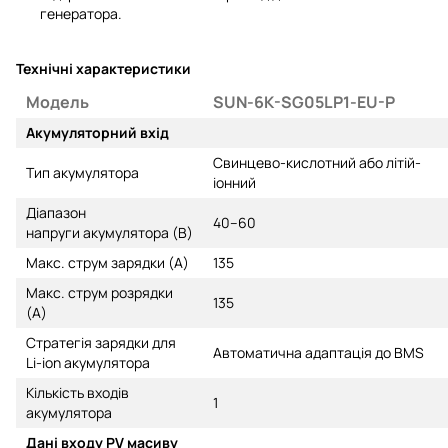
генератора.
Технічні характеристики
Модель
SUN-6K-SG05LP1-EU-P
Акумуляторний вхід
Свинцево-кислотний або літій-
Тип акумулятора
іонний
Діапазон
40–60
напруги акумулятора (В)
Макс. струм зарядки (А)
135
Макс. струм розрядки
135
(А)
Стратегія зарядки для
Автоматична адаптація до BMS
Li-ion акумулятора
Кількість входів
1
акумулятора
Дані входу PV масиву