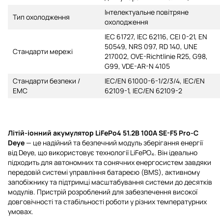
Інтелектуальне повітряне
Тип охолодження
охолодження
IEC 61727, IEC 62116, CEI 0-21, EN
50549, NRS 097, RD 140, UNE
Стандарти мережі
217002, OVE-Richtlinie R25, G98,
G99, VDE-AR-N 4105
Стандарти безпеки /
IEC/EN 61000-6-1/2/3/4, IEC/EN
ЕМС
62109-1, IEC/EN 62109-2
Літій-іонний акумулятор LiFePo4 51.2В 100A SE-F5 Pro-С
Deye
— це надійний та безпечний модуль зберігання енергії
від Deye, що використовує технології LiFePO₄. Він ідеально
підходить для автономних та сонячних енергосистем завдяки
передовій системі управління батареєю (BMS), активному
запобіжнику та підтримці масштабування системи до десятків
модулів. Пристрій розроблений для забезпечення високої
довговічності та стабільності роботи у різних температурних
умовах.