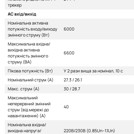
трекер
AC вхід/вихід
Номінальна активна
потужність входу/виходу
6000
змінного струму (Вт)
Максимальна вхідна/
вихідна активна
6600
потужність змінного
струму (ВА)
Пікова потужність (Вт)
У 2 рази вища за номінал, 10 с
Номінальний струм (А)
27.3 / 26.1
Макс. струм (А)
30 / 28.7
Максимальний
неперервний змінний
40
струм (від мережі до
навантаження) (А)
Номінальна вхідна/
вихідна напруга/
220В/230В (0.85Un–1.1Un)