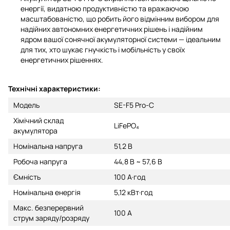
енергії, видатною продуктивністю та вражаючою
масштабованістю, що робить його відмінним вибором для
надійних автономних енергетичних рішень і надійним
ядром вашої сонячної акумуляторної системи — ідеальним
для тих, хто шукає гнучкість і мобільність у своїх
енергетичних рішеннях.
Технічні характеристики:
Модель
SE-F5 Pro-С
Хімічний склад
LiFePO₄
акумулятора
Номінальна напруга
51,2 В
Робоча напруга
44,8 В ~ 57,6 В
Ємність
100 А·год
Номінальна енергія
5,12 кВт·год
Макс. безперервний
100 А
струм заряду/розряду