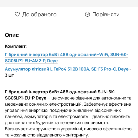
До обраного
Порівняти
Опис
Комплект:
Гібридний інвертор 6кВт 48В однофазний+WiFi, SUN-6K-
SG05LP1-EU-AM2-P, Deye
Акумулятор літієвий LiFePo4 51.2В 100A, SE-F5 Pro-C, Deye
-
3 шт
Гібридний інвертор 6кВт 48В однофазний SUN-6K-
SG05LP1-EU-P Deye
— це сучасне рішення для автономних та
мережевих сонячних електростанцій. Забезпечує ефективне
управління енергією, поєднуючи живлення від сонячних
панелей, акумуляторів та електромережі. Ідеально підходить
для приватних будинків та невеликих підприємств.
Відзначається зручністю в управлінні, високою ефективністю
та можливістю віддаленого моніторингу.