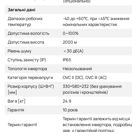
(опціонально)
Загальні дані
Діапазон робочих
-40 до +60℃, при >45℃ зниження
температур
номінальних характеристик
Допустима вологість
0~100%
Допустима висота
2000 м
Рівень шуму
＜30 дБ(А)
Ступінь захисту (IP)
IP65
Топологія інвертора
Неізольований
Категорія перенапруги
OVC II (DC), OVC III (AC)
Розмір корпусу (Ш×В×Г)
330×580×232 (без урахування
[мм]
роз’ємів і кронштейнів)
Вага [кг]
24.9
Гарантія
10 років
Термін гарантії залежить від місця
Термін гарантії
встановлення інвертора, подробиц
див. у гарантійній політиці