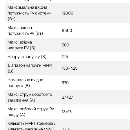
Максимальна вхідна
потужність PV системи
12000
(Вт)
Макс. вхідна
9600
потужність PV (Вт)
Макс. вхідна
500
напруга PV (В)
Напруга запуску (В)
125
Діапазон напруги MPPT
150–425
(В)
Номінальна вхідна
370
напруга (В)
Макс. струм короткого
27+27
замикання (А)
Макс. робочий струм PV-
18+18
входу (А)
Кількість MPPT трекерів /
Кількість рядків на MPPT
2 / 1+1