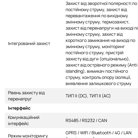
Захист від зворотної полярності по
постійному струму, захист від
перевантаження по вихідному
змінному струму, термозахист,
захист від перенапруги на виході п
змінному струму, захист від
короткого замикання на виході по
Інтегрований захист
змінному струму, моніторинг
постійного струму, пристрій
захисту від дуги (опціонально),
захист від острівного режиму (Anti
islanding), вимикач постійного
струму, контроль опору ізоляції,
виявлення залишкового струму
Рівень захисту від
ТИП II (DC), ТИП II (AC)
перенапруг
Інтерфейс
Комунікаційний
RS485 / RS232 / CAN
інтерфейс
GPRS / WIFI / Bluetooth / 4G / LAN
Режим моніторингу