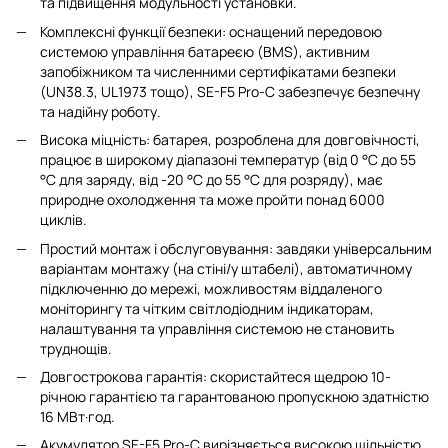
та підвищення модульності установки.
Комплексні функції безпеки: оснащений передовою
системою управління батареєю (BMS), активним
запобіжником та численними сертифікатами безпеки
(UN38.3, UL1973 тощо), SE-F5 Pro-C забезпечує безпечну
та надійну роботу.
Висока міцність: батарея, розроблена для довговічності,
працює в широкому діапазоні температур (від 0 °C до 55
°C для заряду, від -20 °C до 55 °C для розряду), має
природне охолодження та може пройти понад 6000
циклів.
Простий монтаж і обслуговування: завдяки універсальним
варіантам монтажу (на стіні/у штабелі), автоматичному
підключенню до мережі, можливостям віддаленого
моніторингу та чітким світлодіодним індикаторам,
налаштування та управління системою не становить
труднощів.
Довгострокова гарантія: скористайтеся щедрою 10-
річною гарантією та гарантованою пропускною здатністю
16 МВт·год.
Акумулятор SE-F5 Pro-C вирізняється високою щільністю