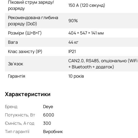
Піковий струм заряду/
150 А (120 секунд)
розряду
Рекомендована глибина
90%
розряду (DoD)
Розміри (Ш×В×Г)
404 × 547 × 141 мм
Вага
44 кг
Клас захисту (IP)
IP21
CAN2.0, RS485, опціонально (WiFi
Зв’язок
+ Bluetooth + додаток)
Гарантія
10 років
Характеристики
Бренд
Deye
Потужність, Вт
6000
Ємність, А·год
300
Тип гарантії
Виробник