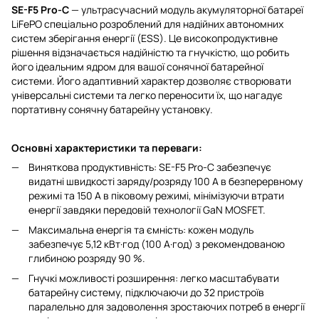
SE-F5 Pro-С
— ультрасучасний модуль акумуляторної батареї
LiFePO спеціально розроблений для надійних автономних
систем зберігання енергії (ESS). Це високопродуктивне
рішення відзначається надійністю та гнучкістю, що робить
його ідеальним ядром для вашої сонячної батарейної
системи. Його адаптивний характер дозволяє створювати
універсальні системи та легко переносити їх, що нагадує
портативну сонячну батарейну установку.
Основні характеристики та переваги:
Виняткова продуктивність: SE-F5 Pro-С забезпечує
видатні швидкості заряду/розряду 100 А в безперервному
режимі та 150 А в піковому режимі, мінімізуючи втрати
енергії завдяки передовій технології GaN MOSFET.
Максимальна енергія та ємність: кожен модуль
забезпечує 5,12 кВт·год (100 А·год) з рекомендованою
глибиною розряду 90 %.
Гнучкі можливості розширення: легко масштабувати
батарейну систему, підключаючи до 32 пристроїв
паралельно для задоволення зростаючих потреб в енергії