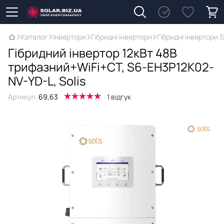
Каталог
Інвертори
Гібридні інвертори
Гібридні інвертори S
Гібридний інвертор 12кВт 48В
трифазний+WiFi+CT, S6-EH3P12K02-
NV-YD-L, Solis
Артикул:
69,63
1 відгук