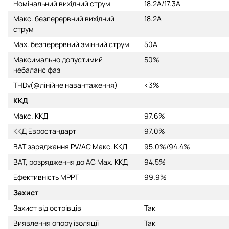
Номінальний вихідний струм
18.2A/17.3A
Макс. безперервний вихідний
18.2A
струм
Max. безперервний змінний струм
50A
Максимально допустимий
50%
небаланс фаз
THDv(@лінійне навантаження)
<3%
ККД
Макс. ККД
97.6%
ККД Евростандарт
97.0%
BAT заряджання PV/AC Макс. ККД
95.0%/94.4%
BAT, розрядження до AC Max. ККД
94.5%
Ефективність MPPT
99.9%
Захист
Захист від острівців
Так
Виявлення опору ізоляції
Так