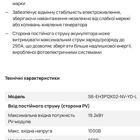
марки
Забезпечує відмінну стабільність електроживлення,
зберігаючи навантаження незалежно від слабкої мережі
або коливань живлення генератора
Сторона постійного струму акумулятора може
витримувати максимальний струм заряду/розряду до
290А, що дозволяє зберігати більше надлишкової енергії,
виробленої фотоелектричними системами
Технічні характеристики
Модель
S6-EH3P12K02-NV-YD-L
Вхід постійного струму (сторона PV)
Максимальна вхідна потужність
19.2кВт
PV-модулів
Макс. вхідна напруга
1000В