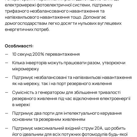
електромережі фотоелектричної системи, підтримку
трифазного незбалансованого навантаження та
напівхвильового навантаження тощо. Допомагає
домогосподарствам легко досягти нульових вуглецевих
енергетичних потреб.
Особливості:
10 секунд 200% перевантаження
Кілька інверторів можуть працювати разом, утворюючи
мікромережу
Підтримує незбалансовані та напівхвильові навантаження
як на мережу, так і на порт резервного живлення
Сумісність з генератором для збільшення тривалості
резервного живлення під час відключення електроенергії
в мережі
Підтримує два порти для інтелектуального керування
основним та резервним живленням
Підтримує максимальний вхідний струм 20А, що робить
його ідеальним для всіх потужних фотомодулів будь-якої