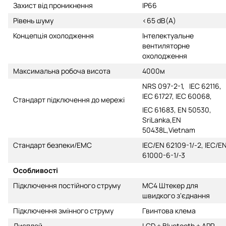
Захист від проникнення
IP66
Рівень шуму
<65 dB(A)
Концепція охолодження
Інтелектуальне
вентиляторне
охолодження
Максимальна робоча висота
4000м
NRS 097-2-1, IEC 62116,
IEC 61727, IEC 60068,
Стандарт підключення до мережі
IEC 61683, EN 50530,
SriLanka,EN
50438L,Vietnam
Стандарт безпеки/ЕМС
IEC/EN 62109-1/-2, IEC/E
61000-6-1/-3
Особливості
Підключення постійного струму
MC4 Штекер для
швидкого з'єднання
Підключення змінного струму
Гвинтова клема
Дисплей
LCD + Bluetooth + APP