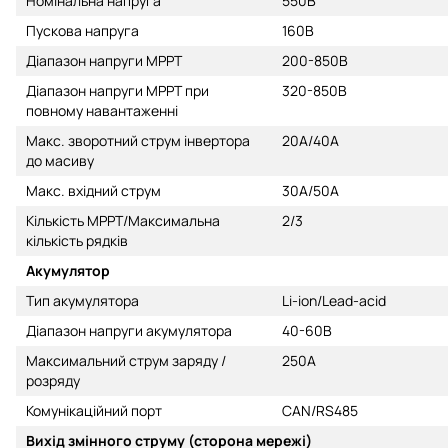
Номінальна напруга
550В
Пускова напруга
160В
Діапазон напруги MPPT
200-850В
Діапазон напруги MPPT при
320-850В
повному навантаженні
Макс. зворотний струм інвертора
20A/40A
до масиву
Макс. вхідний струм
30A/50A
Кількість MPPT/Максимальна
2/3
кількість рядків
Акумулятор
Тип акумулятора
Li-ion/Lead-acid
Діапазон напруги акумулятора
40-60В
Максимальний струм заряду /
250A
розряду
Комунікаційний порт
CAN/RS485
Вихід змінного струму (сторона мережі)