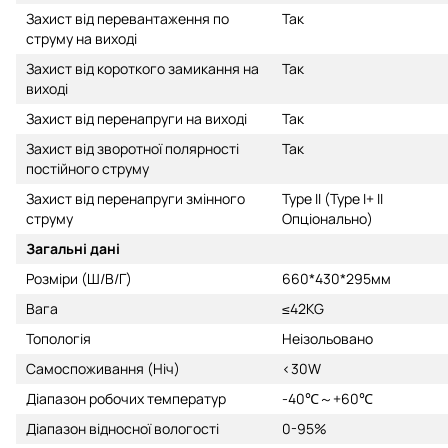
Захист від перевантаження по
Так
струму на виході
Захист від короткого замикання на
Так
виході
Захист від перенапруги на виході
Так
Захист від зворотної полярності
Так
постійного струму
Захист від перенапруги змінного
Type II (Type I+ II
струму
Опціонально)
Загальні дані
Розміри (Ш/В/Г)
660*430*295мм
Вага
≤42KG
Топологія
Неізольовано
Самоспоживання (Ніч)
<30W
Діапазон робочих температур
-40℃～+60℃
Діапазон відносної вологості
0-95%