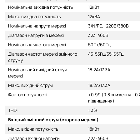
Номінальна вихідна потужність
12кВт
Макс. вихідна потужність
12кВA
Номінальна напруга мережі
3/N/PE, 220В/380В
Діапазон напруги в мережі
323-460В
Номінальна частота мережі
50Гц/60Гц
Діапазон частот мережі змінного
45-55Гц/55-65Гц
струму
Номінальний вихідний струм
18.2A/17.3A
мережі
Макс. вихідний струм
18.2A/17.3A
Фактор потужності
>0.99 (0.8 зниження - 0.
підвищення)
THDi
<3%
Вхідний змінний струм (сторона мережі)
Макс. вхідна потужність
18кВт
Діапазон вхідної напруги
323-460В