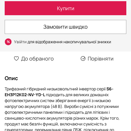
Купити
Замовити швидко
Увійти
для відображення накопичувальної знижки
%
До обраного
Порівняти
Опис
Трифазний гібридний низьковольтний інвертор серії
S6-
EH3P12K02-NV-YD-L
підходить для великих домашніх
фотоелектричних систем зберігання енергії з низькою
напругою акумулятора (48 В). Вироби сумісні з потужними
фотоелектричними панелями і підходять для літієвих і
свинцево-кислотних акумуляторів різних марок. Крім того,
продукт має безліч функцій, включаючи сумісність з
генераторами, перемикання рівня ДБЖ, підключення до