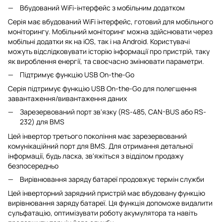
Вбудований WiFi-інтерфейс з мобільним додатком
Серія має вбудований WiFi інтерфейс, готовий для мобільного
моніторингу. Мобільний моніторинг можна здійснювати через
мобільні додатки як на iOS, так і на Android. Користувачі
можуть відслідковувати історію інформації про пристрій, таку
як вироблення енергії, та своєчасно змінювати параметри.
Підтримує функцію USB On-the-Go
Серія підтримує функцію USB On-the-Go для полегшення
завантаження/вивантаження даних
Зарезервований порт зв'язку (RS-485, CAN-BUS або RS-
232) для BMS
Цей інвертор третього покоління має зарезервований
комунікаційний порт для BMS. Для отримання детальної
інформації, будь ласка, зв'яжіться з відділом продажу
безпосередньо
Вирівнювання заряду батареї продовжує термін служби
Цей інверторний зарядний пристрій має вбудовану функцію
вирівнювання заряду батареї. Ця функція допоможе видалити
сульфатацію, оптимізувати роботу акумулятора та навіть