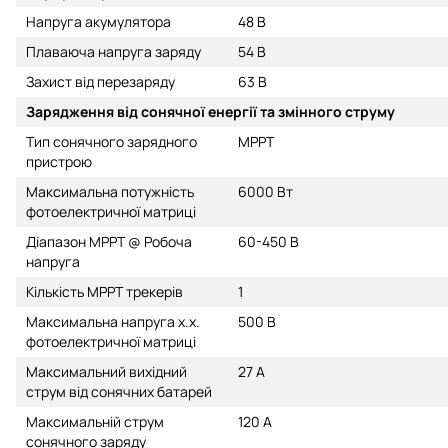
Напруга акумулятора
48 В
Плаваюча напруга заряду
54 В
Захист від перезаряду
63 В
Зарядження від сонячної енергії та змінного струму
Тип сонячного зарядного
МРРТ
пристрою
Максимальна потужність
6000 Вт
фотоелектричної матриці
Діапазон МРРТ @ Робоча
60-450 В
напруга
Кількість МРРТ трекерів
1
Максимальна напруга х.х.
500 В
фотоелектричної матриці
Максимальний вихідний
27 А
струм від сонячних батарей
Максимальній струм
120 А
сонячного заряду