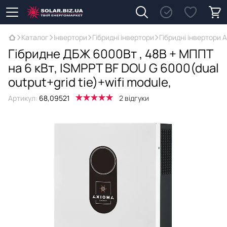
Каталог
Інвертори
Гібридні інвертори
Гібридні інвертори 
Гібридне ДБЖ 6000Вт , 48В + МППТ
на 6 кВт, ISMPPT BF DOU G 6000(dual
output+grid tie)+wifi module,
Артикул:
68,09521
2 відгуки