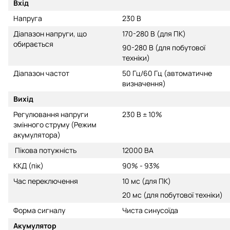
Вхід
Напруга
230 В
Діапазон напруги, що
170-280 В (для ПК)
обирається
90-280 В (для побутової
техніки)
Діапазон частот
50 Гц/60 Гц (автоматичне
визначення)
Вихід
Регулювання напруги
230 В ± 10%
змінного струму (Режим
акумулятора)
Пікова потужність
12000 ВА
ККД (пік)
90% - 93%
Час переключення
10 мс (для ПК)
20 мс (для побутової техніки)
Форма сигналу
Чиста синусоїда
Акумулятор