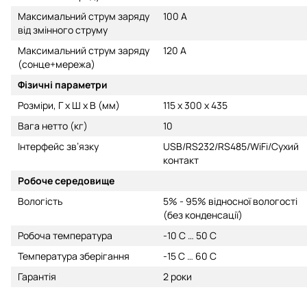
Максимальний струм заряду
100 А
від змінного струму
Максимальний струм заряду
120 А
(сонце+мережа)
Фізичні параметри
Розміри, Г х Ш х В (мм)
115 х 300 х 435
Вага нетто (кг)
10
Інтерфейс зв’язку
USB/RS232/RS485/WiFi/Сухий
контакт
Робоче середовище
Вологість
5% - 95% відносної вологості
(без конденсації)
Робоча температура
-10 С … 50 С
Температура зберігання
-15 С … 60 С
Гарантія
2 роки