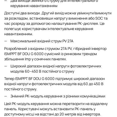
Два виходи змінного струму для інтелектуального
керування навантаженням
Доступні два виходи. Другий вихід можна увімкнути/вимкнути
за розкладом, встановивши напругу вимкнення або SOC та
час розряду за допомогою налаштування РК-дисплея. Це
полегшує користувачам інтелектуальне керування
навантаженням.
Максимальний вхідний струм PV 27A
Розроблений з вхідним струмом 27A PV, гібридний інвертор
ISMPPT BF DOU G 6000 сумісний із ринковим трендом
збільшення Imp у сонячних панелях.
Широкий діапазон вхідної напруги фотоелектричних
модулів 60–450 В постійного струму
Тепер ISMPPT BF DOU G 6000 підтримує широкий діапазон
вхідної напруги фотоелектричних модулів від 60 до 450 В
постійного струму.
Знімний РК-модуль керування з різними комунікаціями
Цей РК-модуль керування можна перетворити на віддалену
панель. Користувачі можуть встановити РК-панель у
доступному місці на відстані до 20 метрів від інвертора.