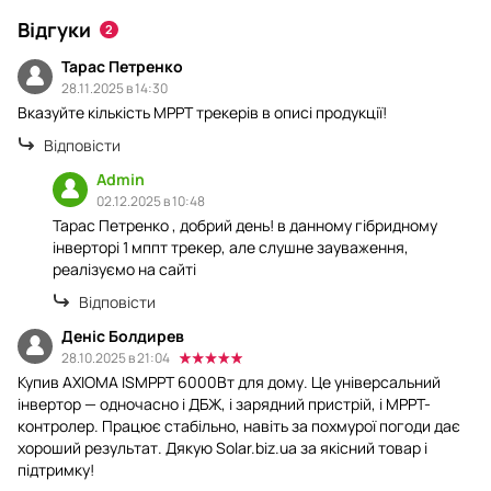
Відгуки
2
Тарас Петренко
28.11.2025 в 14:30
Вказуйте кількість MPPT трекерів в описі продукції!
Відповісти
Admin
02.12.2025 в 10:48
Тарас Петренко , добрий день! в данному гібридному
інверторі 1 мппт трекер, але слушне зауваження,
реалізуємо на сайті
Відповісти
Деніс Болдирев
28.10.2025 в 21:04
Купив AXIOMA ISMPPT 6000Вт для дому. Це універсальний
інвертор — одночасно і ДБЖ, і зарядний пристрій, і MPPT-
контролер. Працює стабільно, навіть за похмурої погоди дає
хороший результат. Дякую Solar.biz.ua за якісний товар і
підтримку!