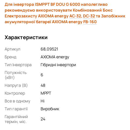
Для інвертора ISMPPT BF DOU G 6000 наполегливо
рекомендуємо використовувати Комбінований Бокс
Електрозахисту AXIOMA energy
АС-32
,
DC-32
та Запобіжник
акумуляторної батареї AXIOMA energy
FB-160
Характеристики
Артикул
68,09521
Бренд
AXIOMA energy
Тип Інвертора
Гібридні інвертори
Потужність
6
(кВт)
Напруга (В)
48
Контролер
MPPT
Все в одному
Ні
Тип гарантії
Виробник
Гарантійний
24
термін, міс.