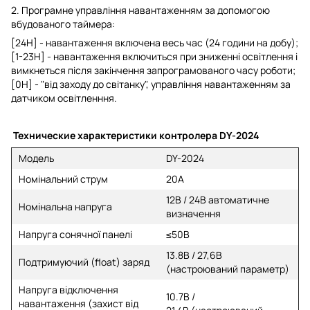
2. Програмне управління навантаженням за допомогою
вбудованого таймера:
[24H] - навантаження включена весь час (24 години на добу);
[1-23H] - навантаження включиться при зниженні освітлення і
вимкнеться після закінчення запрограмованого часу роботи;
[0H] - "від заходу до світанку", управління навантаженням за
датчиком освітленння.
Технические характеристики контролера DY-2024
Модель
DY-2024
Номінальний струм
20A
12В / 24В автоматичне
Номінальна напруга
визначення
Напруга сонячної панелі
≤50В
13.8В / 27,6В
Подтримуючий (float) заряд
(настроюваний параметр)
Напруга відключення
10.7В /
навантаження (захист від