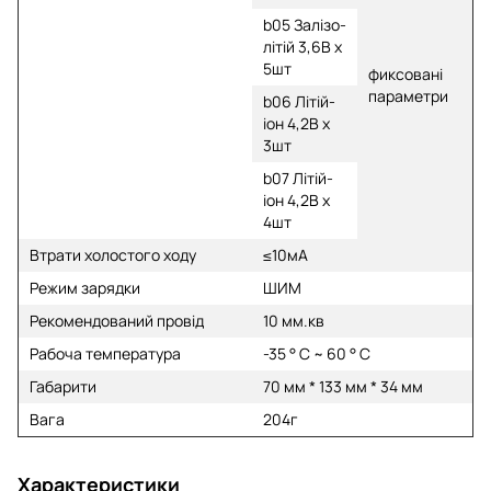
b05
Залізо-
літій
3,6В х
5шт
фиксовані
параметри
b06 Літій-
іон 4,2В х
3шт
b07
Літій-
іон
4,2В х
4шт
Втрати холостого ходу
≤10мA
Режим зарядки
ШИМ
Рекомендований провід
10 мм.кв
Рабоча температура
-35 ° C ~ 60 ° C
Габарити
70 мм * 133 мм * 34 мм
Вага
204г
Характеристики