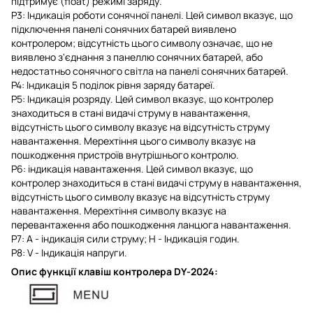
підтримує (float) режимі заряду.
P3: Індикація роботи сонячної панелі. Цей символ вказує, що
підключення панелі сонячних батарей виявлено
контролером; відсутність цього символу означає, що не
виявлено з'єднання з панеллю сонячних батарей, або
недостатньо сонячного світла на панелі сонячних батарей.
P4: Індикація 5 поділок рівня заряду батареї.
P5: Індикація розряду. Цей символ вказує, що контролер
знаходиться в стані видачі струму в навантаження,
відсутність цього символу вказує на відсутність струму
навантаження. Мерехтіння цього символу вказує на
пошкодження пристроїв внутрішнього контролю.
P6: індикація навантаження. Цей символ вказує, що
контролер знаходиться в стані видачі струму в навантаження,
відсутність цього символу вказує на відсутність струму
навантаження. Мерехтіння символу вказує на
перевантаження або пошкодження ланцюга навантаження.
P7: А - індикація сили струму; H - Індикація годин.
Р8: V - Індикація напруги.
Опис функції клавіш
контролера DY-2024
: