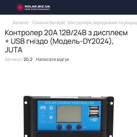
Каталог
Сонячні батареї
Контролери заряджання та розр
Контролер 20А 12В/24В з дисплеєм
+ USB гніздо (Модель-DY2024),
JUTA
Артикул:
20,2
Написати відгук