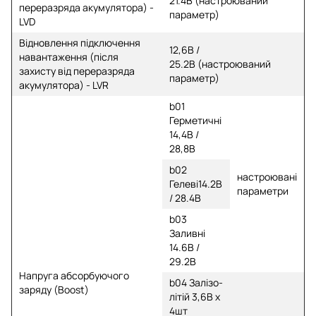
21.4В (настроюваний
переразряда акумулятора)
-
параметр)
LVD
Відновлення підключення
12,6В /
навантаження (після
25.2В (настроюваний
захисту від переразряда
параметр)
акумулятора) -
LVR
b01
Герметичні
14,4В /
28,8В
b02
настроювані
Гелеві14.2В
параметри
/ 28.4В
b03
Заливні
14.6В /
29.2В
Напруга
абсорбуючого
b04 Залізо-
заряду (Boost)
літій 3,6В х
4шт