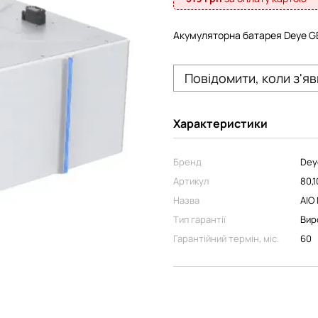
Акумуляторна батарея Deye GB
Повідомити, коли з'я
Характеристики
Бренд
Dey
Артикул
80,1
Назва
AIO
Тип гарантії
Вир
Гарантійний термін, міс.
60