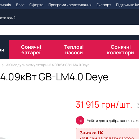
рмація
Блог
Оферта
Програми кредитування
Експорт
Підтримка і
ити вам?
Сонячні
Теплові
Сонячні
ри
батареї
насоси
колектори
AIO Модуль акумуляторний 4.09кВт GB-LM4.0 Deye
4.09кВт GB-LM4.0 Deye
31 915 грн/шт.
%
Увійти
для відображення нак
Знижка 1%
-319 грн
за оплату картою