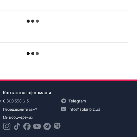
Контактна інформація
0 800 358 613
Telegram
info@solar.biz.ua
Передзвонити вам?
Ми в соцмережах