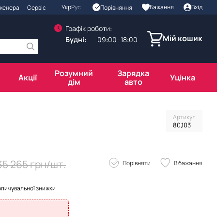
Укр
Рус
Бажання
Вхід
Порівняння
нженера
Сервіс
Графік роботи:
Мій кошик
Будні:
09:00–18:00
Розумний
Зарядка
Акції
Уцінка
дім
авто
Артикул
80,103
35 265 грн/шт.
Порівняти
В бажання
опичувальної знижки