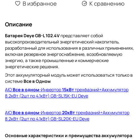
В избранное
К сравнению
Описание
Батарея Deye GB-L 102.4V
представляет собой
высокопроизводительный энергетический накопитель,
разработанный для использования в различных применениях,
включая резервное энергоснабжение, возобновляемую
энергию, а также промышленные и коммерческие
энергетические решения.
Этот аккумуляторный модуль может использоваться только в
системе
Все в Одном
AIO
Все в одном
-Инвертор
15кВт
трехфазний+Аккумулятор
8.2кВт (2шт по 4.1кВт) GB-SL15K-EU Deye
AIO
Все в одном
-Инвертор
20кВт
трехфазний+Аккумулятор
8.2кВт (2шт по 4.1кВт) GB-SL20K-EU Deye
Основные характеристики и преимущества аккумулятора