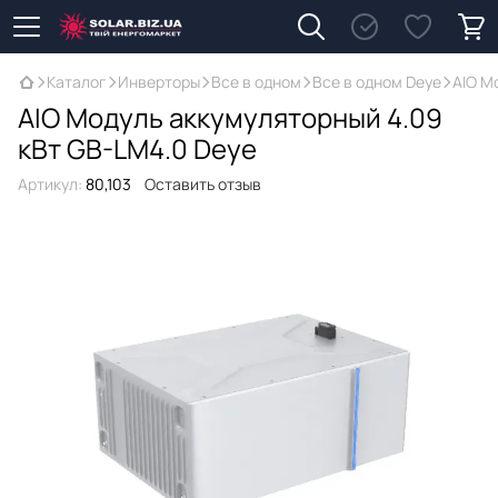
Каталог
Инверторы
Все в одном
Все в одном Deye
AIO М
AIO Модуль аккумуляторный 4.09
кВт GB-LM4.0 Deye
Артикул:
80,103
Оставить отзыв