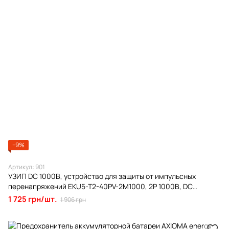
−9%
Артикул: 901
УЗИП DC 1000В, устройство для защиты от импульсных
перенапряжений EKU5-T2-40PV-2M1000, 2P 1000В, DC
(AXIOMA energy)
1 725 грн/шт.
1 906 грн