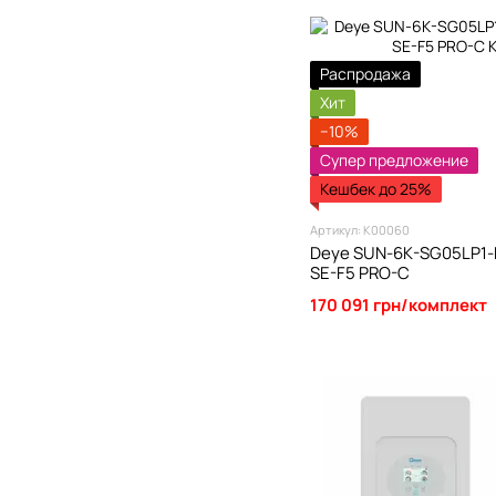
Распродажа
Хит
−10%
Супер предложение
Кешбек до 25%
Артикул: К00060
Deye SUN-6K-SG05LP1-
SE-F5 PRO-C
170 091 грн/комплект