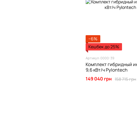
−6%
Кешбек до 25%
Артикул: 0000-39
Комплект гибридный ин
9,6 кВт/ч Pylontech
149 040 грн
158 715 грн