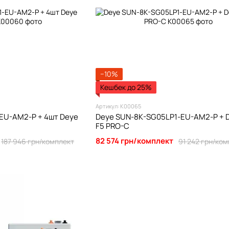
−10%
Кешбек до 25%
Артикул: К00065
EU-AM2-P + 4шт Deye
Deye SUN-8K-SG05LP1-EU-AM2-P + D
F5 PRO-C
82 574 грн/комплект
187 946 грн/комплект
91 242 грн/ко