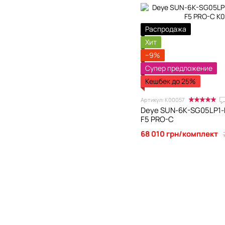
Распродажа
Хит
−9%
Супер предложение
Кешбек до 25%
Артикул: К00057
Deye SUN-6K-SG05LP1-
F5 PRO-C
68 010 грн/комплект