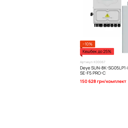
−10%
Кешбек до 25%
Артикул: К00067
Deye SUN-8K-SG05LP1-
SE-F5 PRO-C
150 628 грн/комплект