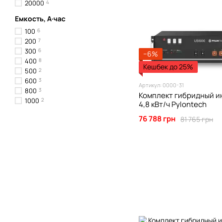
20000
4
Емкость, А·час
100
6
200
7
300
6
−6%
400
8
Кешбек до 25%
500
2
600
3
Артикул: 0000-31
800
3
Комплект гибридный ин
1000
2
4,8 кВт/ч Pylontech
76 788 грн
81 765 грн