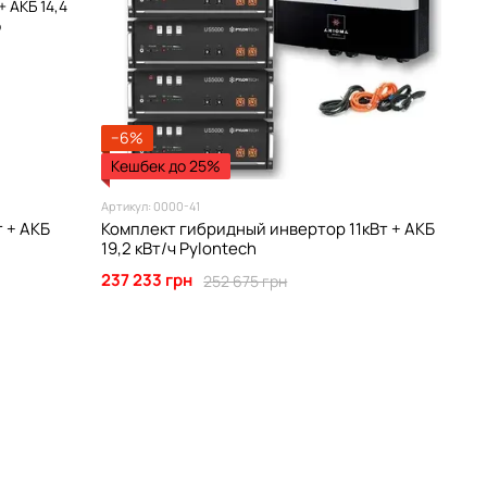
−6%
Кешбек до 25%
Артикул: 0000-41
 + АКБ
Комплект гибридный инвертор 11кВт + АКБ
19,2 кВт/ч Pylontech
237 233 грн
252 675 грн