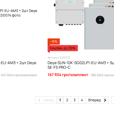
−9%
Кешбек до 25%
Артикул: К00075
-EU-AM3 + 2шт Deye
Deye SUN-10K-SG02LP1-EU-AM3 + 3ш
SE-F5 PRO-C
167 934 грн/комплект
147 964 грн/комплект
185 562 грн/
Назад
1
2
3
4
Вперед