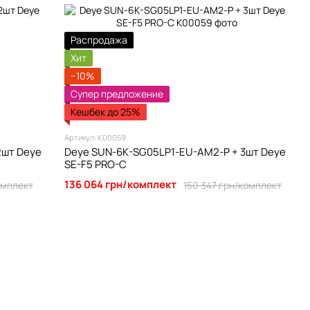
Распродажа
Хит
−10%
Супер предложение
Кешбек до 25%
Артикул: К00059
2шт Deye
Deye SUN-6K-SG05LP1-EU-AM2-P + 3шт Deye
SE-F5 PRO-C
136 064 грн/комплект
омплект
150 347 грн/комплект