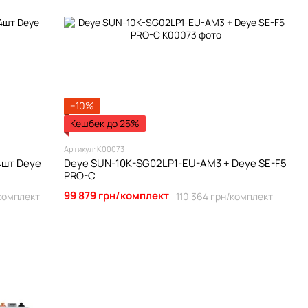
−10%
Кешбек до 25%
Артикул: К00073
4шт Deye
Deye SUN-10K-SG02LP1-EU-AM3 + Deye SE-F5
PRO-C
99 879 грн/комплект
комплект
110 364 грн/комплект