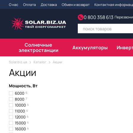
Перейти к основному контенту
О нас
Оплата
Доставка
Обмен и возврат
Контактная информац
0 800 358 613
Перезвони
Солнечные
Аккумуляторы
Инвер
электростанции
Solar.biz.ua
Каталог
Акции
Акции
Мощность, Вт
6000
6
8000
7
10000
4
11000
4
12000
4
15000
4
16000
4