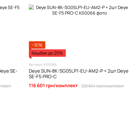
−10%
Кешбек до 25%
Артикул: К00066
eye SE-
Deye SUN-8K-SG05LP1-EU-AM2-P + 2шт Deye
SE-F5 PRO-C
116 601 грн/комплект
мплект
128 841 грн/комплект