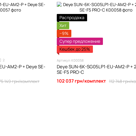
Распродажа
Хит
−9%
Супер предложение
Кешбек до 25%
2
Артикул: К00058
EU-AM2-P + Deye SE-
Deye SUN-6K-SG05LP1-EU-AM2-P + 
SE-F5 PRO-C
102 037 грн/комплект
75 149 грн/комплект
112 748 грн/к