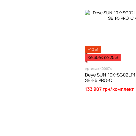
−10%
Кешбек до 25%
Артикул: К00074
Deye SUN-10K-SG02LP1
SE-F5 PRO-C
133 907 грн/комплект