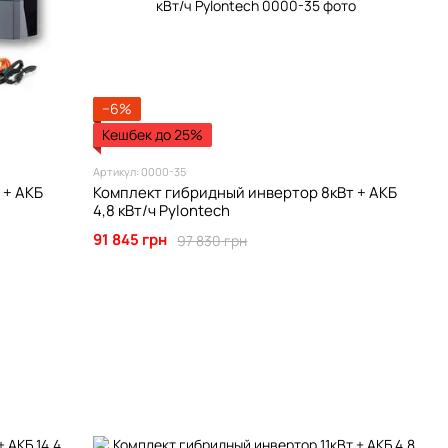
−6%
Кешбек до 25%
Артикул: 0000-35
 + АКБ
Комплект гибридный инвертор 8кВт + АКБ
4,8 кВт/ч Pylontech
91 845 грн
97 830 грн