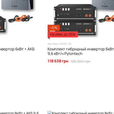
−6%
Кешбек до 25%
Артикул: 0000-32
вертор 6кВт + АКБ
Комплект гибридный инвертор 6кВт
9,6 кВт/ч Pylontech
118 638 грн
126 360 грн