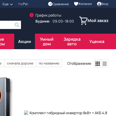
Укр
Рус
Желания
Вход
Сравнение
Еще
График работы:
Мой заказ
Будние:
09:00–18:00
ые
Умный
Зарядка
Акции
Уценка
ры
дом
авто
Отображение:
е
сначала дороже
по названию