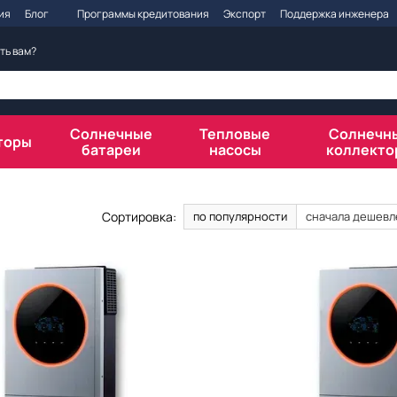
ия
Блог
Программы кредитования
Экспорт
Поддержка инженера
ть вам?
Солнечные
Тепловые
Солнечн
торы
батареи
насосы
коллекто
Сортировка:
по популярности
сначала дешевл