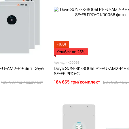
−10%
Кешбек до 25%
Артикул: К00068
EU-AM2-P + 3шт Deye
Deye SUN-8K-SG05LP1-EU-AM2-P + 
SE-F5 PRO-C
184 655 грн/комплект
166 440 грн/комплект
204 039 грн/