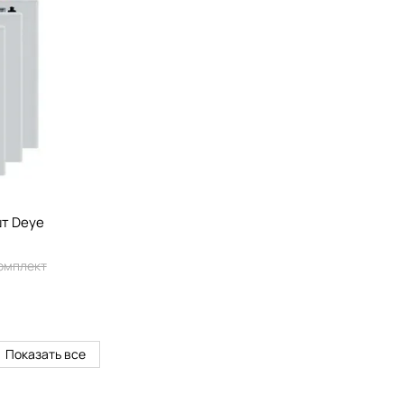
т Deye
комплект
Показать все