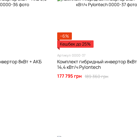
−6%
Кешбек до 25%
Артикул: 0000-37
вертор 8кВт + АКБ
Комплект гибридный инвертор 8кВт
14,4 кВт/ч Pylontech
177 795 грн
189 360 грн