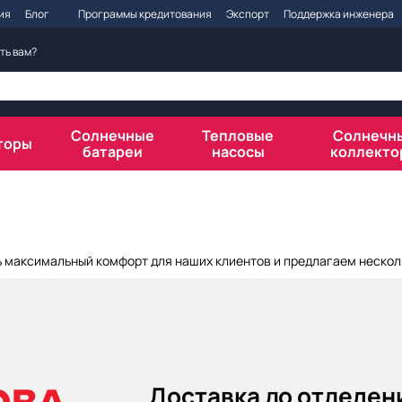
ия
Блог
Программы кредитования
Экспорт
Поддержка инженера
ть вам?
Солнечные
Тепловые
Солнечн
торы
батареи
насосы
коллекто
 максимальный комфорт для наших клиентов и предлагаем нескол
Доставка до отделен