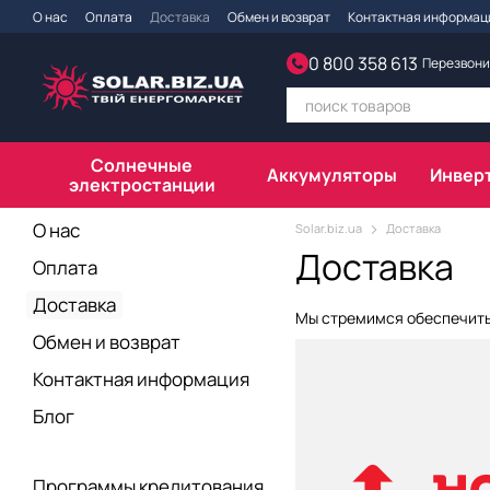
Перейти к основному контенту
О нас
Оплата
Доставка
Обмен и возврат
Контактная информац
0 800 358 613
Перезвони
Солнечные
Аккумуляторы
Инвер
электростанции
О нас
Solar.biz.ua
Доставка
Доставка
Оплата
Доставка
Мы стремимся обеспечить
Обмен и возврат
Контактная информация
Блог
Программы кредитования