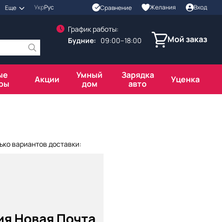
Укр
Рус
Желания
Вход
Сравнение
Еще
График работы:
Мой заказ
Будние:
09:00–18:00
ые
Умный
Зарядка
Акции
Уценка
ры
дом
авто
ько вариантов доставки:
ия Новая Почта