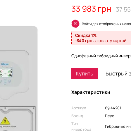
33 983 грн
37 55
%
Войти
для отображения нако
Скидка 1%
-340 грн
за оплату картой
Однофазный гибридный инверт
Купить
Быстрый 
Характеристики
Артикул
69,44201
Бренд
Deye
Тип
Гибридные и
инвертора