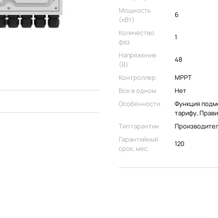
Мощность
6
(кВт)
Количество
1
фаз
Напряжение
48
(В)
Контроллер
MPPT
Все в одном
Нет
Особенности
Функция подм
тарифу, Прав
Тип гарантии
Производите
Гарантийный
120
срок, мес.