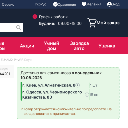
Укр
Рус
Желания
Вход
Сравнение
Сервис
График работы:
Мой заказ
Будние:
09:00–18:00
ые
Умный
Зарядка
Акции
Уценка
ры
дом
авто
-EU-AM2-P+WiF, Deye
тикул
Доступно для самовывоза
в понедельник
,44201
10.08.2026
г. Киев, ул. Алматинская, 8
4 шт
i
г. Одесса, ул. Черноморского
16 шт
i
Казачества, 80
⚠
Товар отгружается исключительно по предоплате. На
складе оплата не принимается.