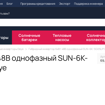
ия
Блог
Программы кредитования
Экспорт
Поддержка инженера
ть вам?
Солнечные
Тепловые
Солнечн
торы
батареи
насосы
коллекто
ые инверторы Deye
Гибридный инвертор 6кВт 48В однофазный SUN-6K-SG05LP1
48В однофазный SUN-6K-
Ар
69
ye