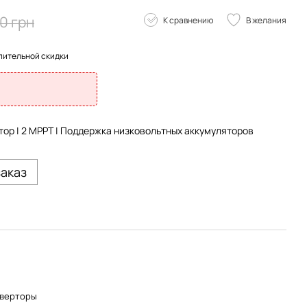
0 грн
К сравнению
В желания
пительной скидки
ор | 2 MPPT | Поддержка низковольтных аккумуляторов
заказ
нверторы