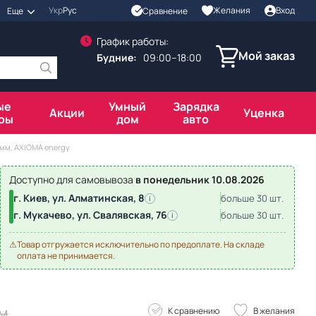
Укр
Рус
Желания
Вход
Сравнение
Еще
График работы:
Мой заказ
Будние:
09:00–18:00
ые
Умный
Зарядка
Акции
Уценка
ры
дом
авто
6мм, AXIOMA energy
Доступно для самовывоза
в понедельник 10.08.2026
г. Киев, ул. Алматинская, 8
больше 30 шт.
i
г. Мукачево, ул. Свалявская, 76
больше 30 шт.
i
⚠
Товар отгружается исключительно по предоплате. На складе
оплата не принимается.
/м
К сравнению
В желания