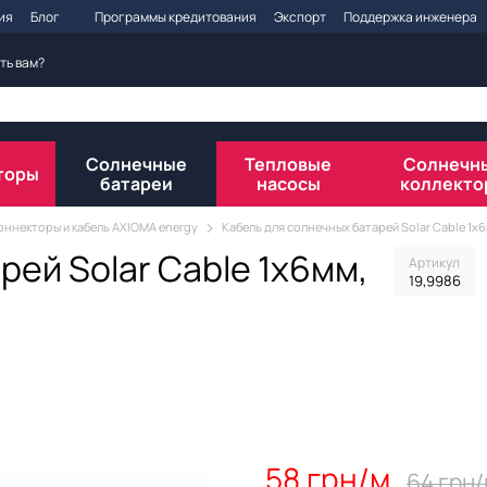
ия
Блог
Программы кредитования
Экспорт
Поддержка инженера
ть вам?
Солнечные
Тепловые
Солнечн
торы
батареи
насосы
коллекто
оннекторы и кабель AXIOMA energy
Кабель для солнечных батарей Solar Cable 1x
рей Solar Cable 1x6мм,
Артикул
19,9986
58 грн/м
64 грн