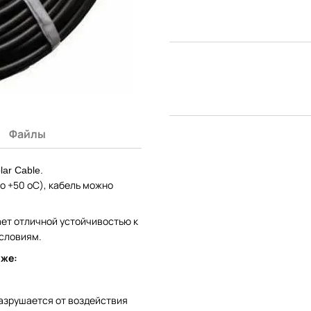
Файлы
ar Cable.
о +50 ºС), кабель можно
ает отличной устойчивостью к
условиям.
иже:
азрушается от воздействия