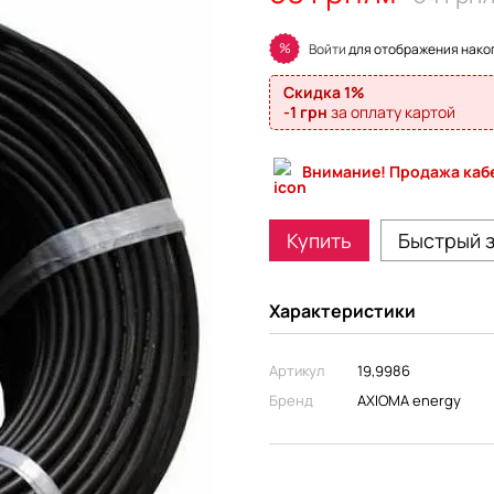
%
Войти
для отображения нако
Скидка 1%
-1 грн
за оплату картой
Внимание! Продажа кабе
Купить
Быстрый 
Характеристики
Артикул
19,9986
Бренд
AXIOMA energy