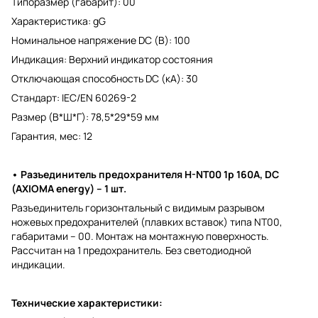
Типоразмер (габарит): 00
Характеристика: gG
Номинальное напряжение DC (В): 100
Индикация: Верхний индикатор состояния
Отключающая способность DC (кА): 30
Стандарт: IEC/EN 60269-2
Размер (В*Ш*Г): 78,5*29*59 мм
Гарантия, мес: 12
• Разъединитель предохранителя H-NT00 1р 160A, DC
(AXIOMA energy) – 1 шт.
Разъединитель горизонтальный с видимым разрывом
ножевых предохранителей (плавких вставок) типа NT00,
габаритами – 00. Монтаж на монтажную поверхность.
Рассчитан на 1 предохранитель. Без светодиодной
индикации.
Технические характеристики: