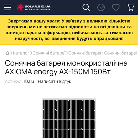
Звертаємо вашу увагу:
У зв’язку з великою кількістю
звернень ми не встигаємо відповісти на всі дзвінки та
швидко надати інформацію, вибачаємось за тимчасові
незручності, всі звернення будуть опрацьовані!
Каталог
Сонячні батареї
Сонячні батареї
Сонячні батареї
Сонячна батарея монокристалічна
AXIOMA energy AX-150M 150Вт
Артикул:
10,113
Написати відгук