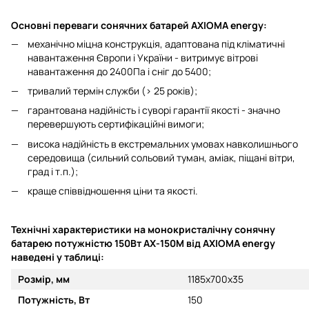
Основні переваги сонячних батарей AXIOMA energy:
механічно міцна конструкція, адаптована під кліматичні
навантаження Європи і України - витримує вітрові
навантаження до 2400Па і сніг до 5400;
тривалий термін служби (> 25 років);
гарантована надійність і суворі гарантії якості - значно
перевершують сертифікаційні вимоги;
висока надійність в екстремальних умовах навколишнього
середовища (сильний сольовий туман, аміак, піщані вітри,
град і т.п.);
краще співвідношення ціни та якості.
Технiчні характеристики на монокристалічну сонячну
батарею потужністю 150Вт AX-150M від AXIOMA energy
наведені у таблиці:
Розмiр
, мм
1185x700x35
Потужнiсть
, Вт
150