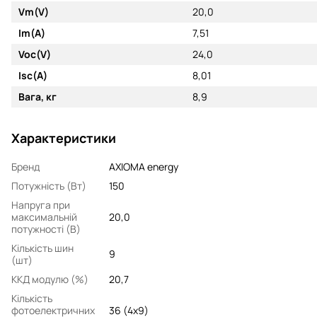
Vm(V)
20,0
Im(A)
7,51
Voc(V)
24,0
Isc(A)
8,01
Вага, кг
8,9
Характеристики
Бренд
AXIOMA energy
Потужність (Вт)
150
Напруга при
максимальній
20,0
потужності (В)
Кількість шин
9
(шт)
ККД модулю (%)
20,7
Кількість
фотоелектричних
36 (4x9)