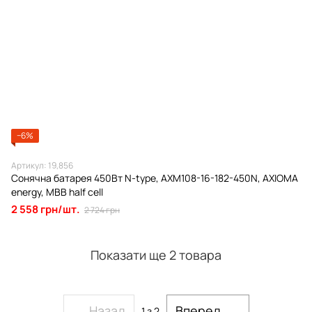
−6%
Артикул: 19,856
Сонячна батарея 450Вт N-type, AXM108-16-182-450N, AXIOMA
energy, MBB half cell
2 558 грн/шт.
2 724 грн
Показати ще 2 товара
Назад
Вперед
1
з 2