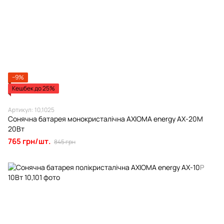
−9%
Кешбек до 25%
Артикул: 10,1025
Сонячна батарея монокристалічна AXIOMA energy AX-20M
20Вт
765 грн/шт.
845 грн