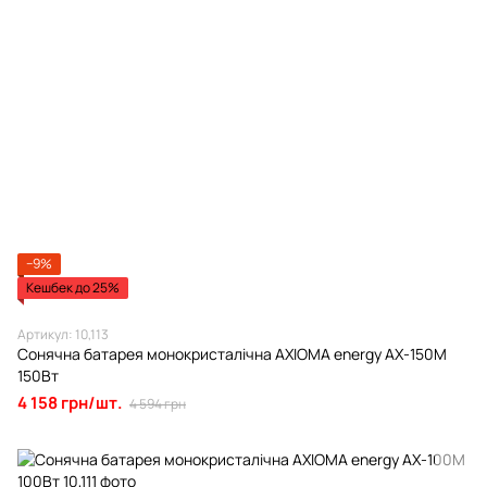
−9%
Кешбек до 25%
Артикул: 10,113
Сонячна батарея монокристалічна AXIOMA energy AX-150M
150Вт
4 158 грн/шт.
4 594 грн