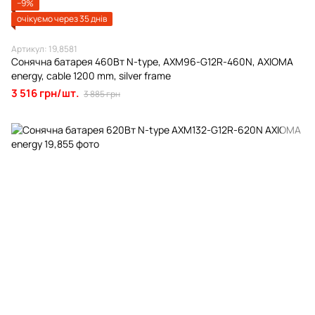
−9%
очікуємо через 35 днів
Артикул: 19,8581
Сонячна батарея 460Вт N-type, AXM96-G12R-460N, AXIOMA
energy, cable 1200 mm, silver frame
3 516 грн/шт.
3 885 грн