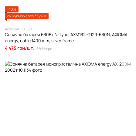
−10%
очікуємо через 35 днів
Артикул: 19,859
Сонячна батарея 630Вт N-type, AXM132-G12R-630N, AXIOMA
energy, cable 1400 mm, silver frame
4 475 грн/шт.
4 945 грн