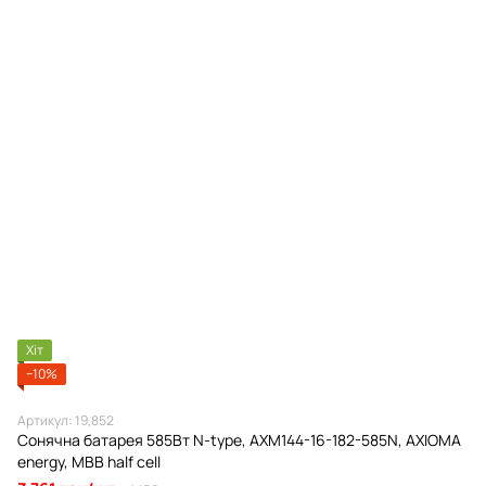
Хіт
−10%
Артикул: 19,852
Сонячна батарея 585Вт N-type, AXM144-16-182-585N, AXIOMA
energy, MBB half cell