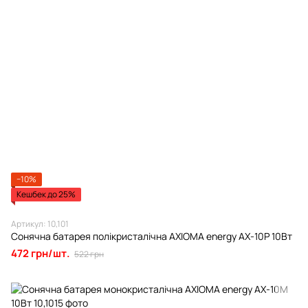
−10%
Кешбек до 25%
Артикул: 10,101
Сонячна батарея полікристалічна AXIOMA energy AX-10P 10Вт
472 грн/шт.
522 грн