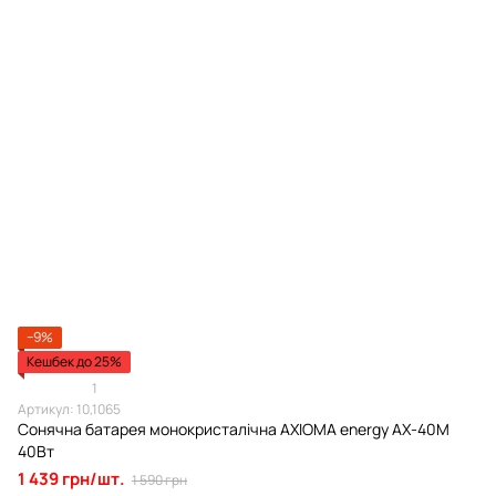
−9%
Кешбек до 25%
1
Артикул: 10,1065
Сонячна батарея монокристалічна AXIOMA energy AX-40M
40Вт
1 439 грн/шт.
1 590 грн