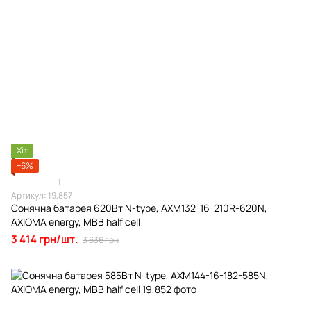
Хіт
−6%
1
Артикул: 19,857
Сонячна батарея 620Вт N-type, AXM132-16-210R-620N,
AXIOMA energy, MBB half cell
3 414 грн/шт.
3 636 грн