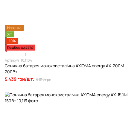
Новинка
Хіт
−10%
Кешбек до 25%
1
Артикул: 10,1134
Сонячна батарея монокристалічна AXIOMA energy AX-200M
200Вт
5 439 грн/шт.
6 010 грн