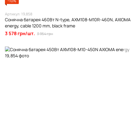
−10%
Артикул: 19,858
Сонячна батарея 460Вт N-type, AXM108-M10R-460N, AXIOMA
energy, cable 1200 mm, black frame
3 578 грн/шт.
3 954 грн