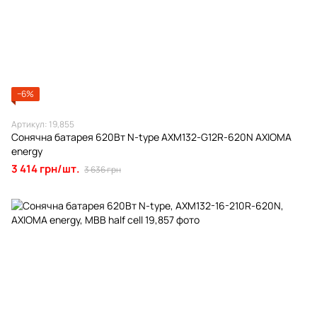
−6%
Артикул: 19,855
Сонячна батарея 620Вт N-type AXM132-G12R-620N AXIOMA
energy
3 414 грн/шт.
3 636 грн