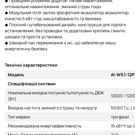
◆ Провідний розумний додаток: пікове навантаження,
оптимальне навантаження, змінний струм тощо
◆ Модульний літій-залізо-фосфатний акумулятор акумулятор,
ємністю 5 кВт-год,
масштабованість та безпека
◆ Плоский і штабельований дизайн, конструкція для підлоги
встановлений, без проводки та додаткових кріплень гвинти,
швидка та проста установка.
◆ Швидкий час перемикання 4 мс, що забезпечує вашу
енергетичну безпеку
Технічні характеристики
Модель
AI-W5.1-12
Специфікація системи
Номінальна вихідна потужність/потужність ДБЖ
12000 / 120
(Вт)
Вихідна частота змінного струму та напруга
50/60 Гц; L
Тип мережі
три фази
Рекомендована енергоефективність
15 кВт*год (
Макс. Струм зарядки/розрядки (A)
240