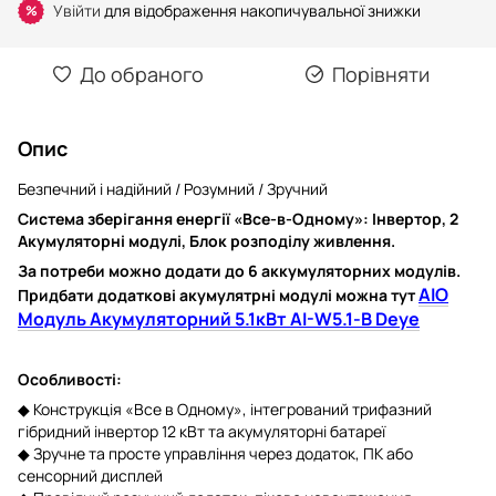
Увійти
для відображення накопичувальної знижки
%
До обраного
Порівняти
Опис
Безпечний і надійний / Розумний / Зручний
Система зберігання енергії «Все-в-Одному»: Інвертор, 2
Акумуляторні модулі, Блок розподілу живлення.
За потреби можно додати до 6 аккумуляторних модулів.
AIO
Придбати додаткові акумулятрні модулі можна тут
Модуль Акумуляторний 5.1кВт AI-W5.1-B Deye
Особливості:
◆ Конструкція «Все в Одному», інтегрований трифазний
гібридний інвертор 12 кВт та акумуляторні батареї
◆ Зручне та просте управління через додаток, ПК або
сенсорний дисплей