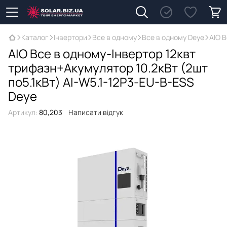
Каталог
Інвертори
Все в одному
Все в одному Deye
AIO 
AIO Все в одному-Інвертор 12квт
трифазн+Акумулятор 10.2кВт (2шт
по5.1кВт) AI-W5.1-12P3-EU-B-ESS
Deye
Артикул:
80,203
Написати відгук