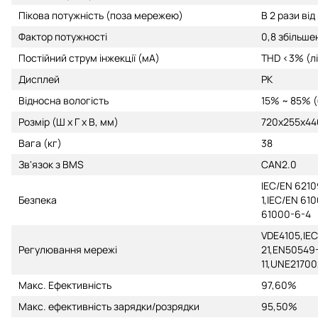
Пікова потужність (поза мережею)
В 2 рази від
Фактор потужності
0,8 збільше
Постійний струм інжекції (мА)
THD <3% (л
Дисплей
РК
Відносна вологість
15% ~ 85% (
Розмір (Ш x Г x В, мм)
720х255х44
Вага (кг)
38
Зв'язок з BMS
CAN2.0
IEC/EN 6210
Безпека
1,IEC/EN 61
61000-6-4
VDE4105,IEC
Регулювання мережі
21,EN50549
11,UNE2170
Макс. Ефективність
97,60%
Макс. ефективність зарядки/розрядки
95,50%