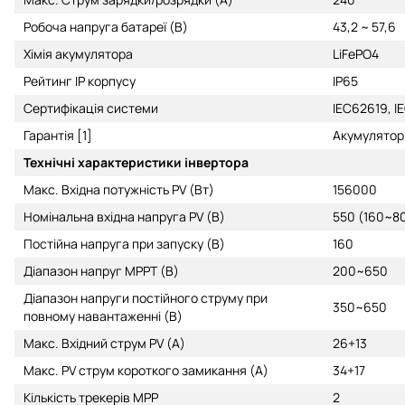
Робоча напруга батареї (В)
43,2 ~ 57,6
Хімія акумулятора
LiFePO4
Рейтинг IP корпусу
IP65
Сертифікація системи
IEC62619, I
Гарантія [1]
Акумулятор 
Технічні характеристики інвертора
Макс. Вхідна потужність PV (Вт)
156000
Номінальна вхідна напруга PV (В)
550 (160~8
Постійна напруга при запуску (В)
160
Діапазон напруг MPPT (В)
200~650
Діапазон напруги постійного струму при
350~650
повному навантаженні (В)
Макс. Вхідний струм PV (A)
26+13
Макс. PV струм короткого замикання (A)
34+17
Кількість трекерів MPP
2