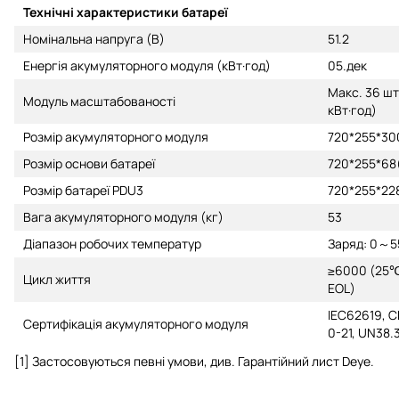
Технічні характеристики батареї
Номінальна напруга (В)
51.2
Енергія акумуляторного модуля (кВт·год)
05.дек
Макс. 36 шт
Модуль масштабованості
кВт·год)
Розмір акумуляторного модуля
720*255*300
Розмір основи батареї
720*255*68(
Розмір батареї PDU3
720*255*228
Вага акумуляторного модуля (кг)
53
Діапазон робочих температур
Заряд: 0～5
≥6000 (25℃
Цикл життя
EOL)
IEC62619, C
Сертифікація акумуляторного модуля
0-21, UN38.
[1] Застосовуються певні умови, див. Гарантійний лист Deye.