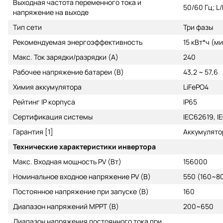
Выходная частота переменного тока и
50/60 Гц; L
напряжение на выходе
Тип сети
Три фазы
Рекомендуемая энергоэффективность
15 кВт*ч (ми
Макс. Ток зарядки/разрядки (A)
240
Рабочее напряжение батареи (В)
43,2 ~ 57,6
Химия аккумулятора
LiFePO4
Рейтинг IP корпуса
IP65
Сертификация системы
IEC62619, I
Гарантия [1]
Аккумулятор
Технические характеристики инвертора
Макс. Входная мощность PV (Вт)
156000
Номинальное входное напряжение PV (В)
550 (160~8
Постоянное напряжение при запуске (В)
160
Диапазон напряжений MPPT (В)
200~650
Диапазон напряжения постоянного тока при