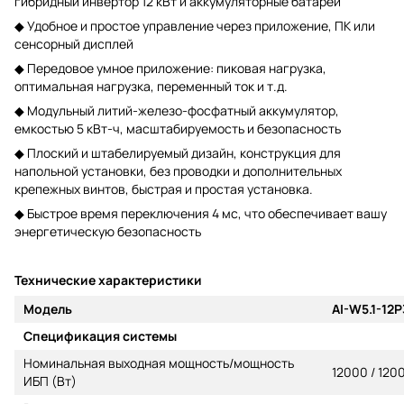
гибридный инвертор 12 кВт и аккумуляторные батареи
◆ Удобное и простое управление через приложение, ПК или
сенсорный дисплей
◆ Передовое умное приложение: пиковая нагрузка,
оптимальная нагрузка, переменный ток и т.д.
◆ Модульный литий-железо-фосфатный аккумулятор,
емкостью 5 кВт-ч, масштабируемость и безопасность
◆ Плоский и штабелируемый дизайн, конструкция для
напольной установки, без проводки и дополнительных
крепежных винтов, быстрая и простая установка.
◆ Быстрое время переключения 4 мс, что обеспечивает вашу
энергетическую безопасность
Технические характеристики
Модель
AI-W5.1-12
Спецификация системы
Номинальная выходная мощность/мощность
12000 / 120
ИБП (Вт)