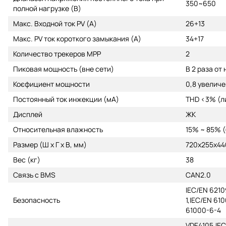
350~650
полной нагрузке (В)
Макс. Входной ток PV (A)
26+13
Макс. PV ток короткого замыкания (A)
34+17
Количество трекеров MPP
2
Пиковая мощность (вне сети)
В 2 раза от
Коєфициент мощности
0,8 увеличе
Постоянный ток инжекции (мА)
THD <3% (л
Дисплей
ЖК
Относительная влажность
15% ~ 85% 
Размер (Ш x Г x В, мм)
720х255х44
Вес (кг)
38
Связь с BMS
CAN2.0
IEC/EN 6210
Безопасность
1,IEC/EN 61
61000-6-4
VDE4105,IEC