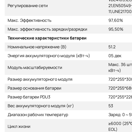
Регулирование сети
21,EN50549
11,UNE2170
Макс. Эффективность
97,60%
Макс. эффективность зарядки/разрядки
95,50%
Технические характеристики батареи
Номинальное напряжение (В)
51.2
Энергия аккумуляторного модуля (кВт-ч)
05.дек
Макс. 36 шт
Модуль масштабируемости
кВт-ч)
Размер аккумуляторного модуля
720*255*300
Размер основания батареи
720*255*68(
Размер батареи PDU3
720*255*228
Вес аккумуляторного модуля (кг)
53
Диапазон рабочих температур
Заряд: 0～5
≥6000 (25℃
Цикл жизни
EOL)