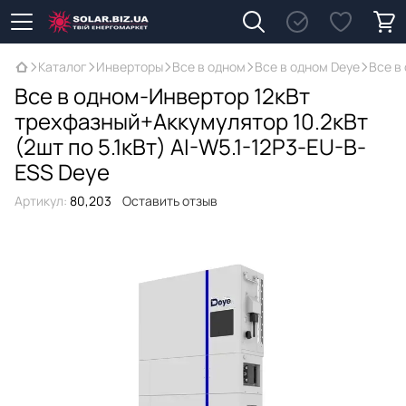
Каталог
Инверторы
Все в одном
Все в одном Deye
Все в
Все в одном-Инвертор 12кВт
трехфазный+Аккумулятор 10.2кВт
(2шт по 5.1кВт) AI-W5.1-12P3-EU-B-
ESS Deye
Артикул:
80,203
Оставить отзыв