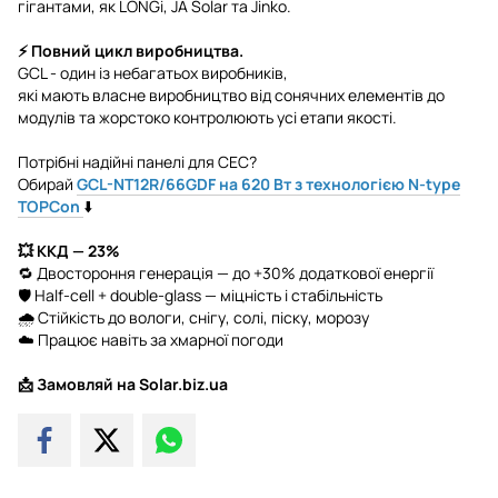
гігантами, як LONGi, JA Solar та Jinko.
⚡ Повний цикл виробництва.
GCL - один із небагатьох виробників,
які мають власне виробництво від сонячних елементів до
модулів та жорстоко контролюють усі етапи якості.
Потрібні надійні панелі для СЕС?
Обирай
GCL-NT12R/66GDF на 620 Вт з технологією N-type
TOPCon
⬇️
💥 ККД — 23%
🔁 Двостороння генерація — до +30% додаткової енергії
🛡 Half-cell + double-glass — міцність і стабільність
🌧 Стійкість до вологи, снігу, солі, піску, морозу
☁️ Працює навіть за хмарної погоди
📩 Замовляй на Solar.biz.ua