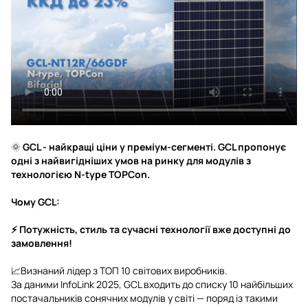
🌞
GCL - найкращі ціни у преміум-сегменті. GCL пропонує
одні з найвигідніших умов на ринку для модулів з
технологією N-type TOPCon.
Чому GCL:
⚡ Потужність, стиль та сучасні технології вже доступні до
замовлення!
📈Визнаний лідер з ТОП 10 світових виробників.
За даними InfoLink 2025, GCL входить до списку 10 найбільших
постачальників сонячних модулів у світі — поряд із такими