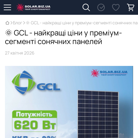
Блог
🌞 GCL - найкращі ціни у преміум-сегменті сонячних п
🌞 GCL - найкращі ціни у преміум-
сегменті сонячних панелей
27 квітня 2026