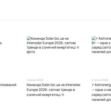
2 липня 2026
2 липня 2026
алізований
Команда Solar.biz.ua на Intersolar
⚡️ Astroner
Europe 2026: світові тренди в
— одна з н
сонячній енергетиці 🔆
серед світ
панелей для