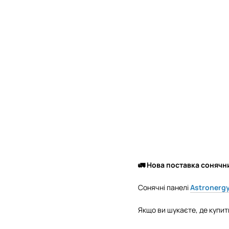
🚛 Нова поставка сонячни
Сонячні панелі
Astronergy
Якщо ви шукаєте, де купит