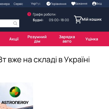
Укр
Рус
Бажання
Вхід
Порівняння
нженера
Сервіс
Графік роботи:
Мій кошик
Будні:
09:00–18:00
Розумний
Зарядка
Акції
Уцінка
дім
авто
 вже на складі в Україні