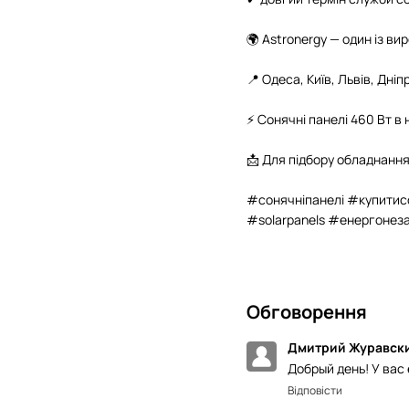
🌍 Astronergy — один із в
📍 Одеса, Київ, Львів, Дні
⚡ Сонячні панелі 460 Вт в
📩 Для підбору обладнання
#сонячніпанелі #купитис
#solarpanels #енергонез
Обговорення
Дмитрий Журавск
Добрый день! У вас 
Відповісти