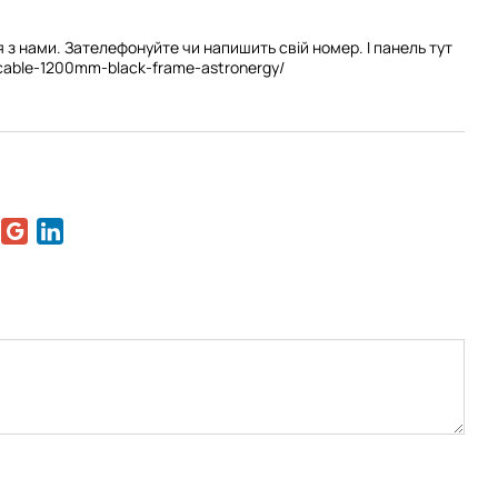
 з нами. Зателефонуйте чи напишить свій номер. І панель тут
h-cable-1200mm-black-frame-astronergy/