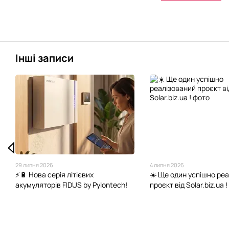
Інші записи
29 липня 2026
4 липня 2026
⚡🔋 Нова серія літієвих
☀️ Ще один успішно ре
акумуляторів FIDUS by Pylontech!
проєкт від Solar.biz.ua !