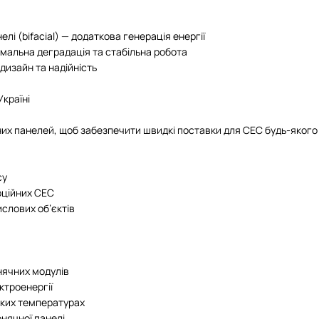
елі (bifacial) — додаткова генерація енергії
німальна деградація та стабільна робота
дизайн та надійність
Україні
х панелей, щоб забезпечити швидкі поставки для СЕС будь-якого
су
рційних СЕС
ислових об’єктів
нячних модулів
ктроенергії
оких температурах
нячної панелі