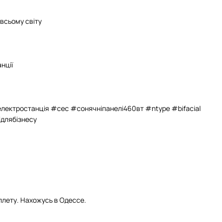
 всьому світу
нції
лектростанція #сес #сонячніпанелі460вт #ntype #bifacial
длябізнесу
аллету. Нахожусь в Одессе.