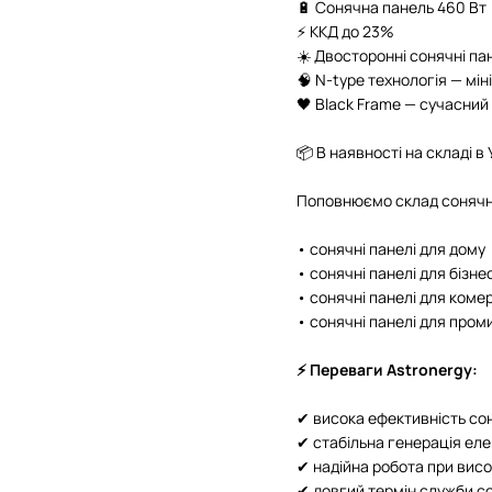
🔋 Сонячна панель 460 Вт
⚡ ККД до 23%
☀️ Двосторонні сонячні пан
🧠 N-type технологія — мі
🖤 Black Frame — сучасний 
📦 В наявності на складі в 
Поповнюємо склад сонячни
• сонячні панелі для дому
• сонячні панелі для бізне
• сонячні панелі для коме
• сонячні панелі для пром
⚡ Переваги Astronergy:
✔ висока ефективність со
✔ стабільна генерація еле
✔ надійна робота при вис
✔ довгий термін служби со