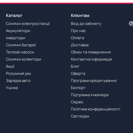
Каталог
Клієнтам
Сонячні електростанції
Вхід до кабінету
Акумулятори
Про нас
Інвертори
Оплата
Сонячні батареї
Доставка
Теплові насоси
Обмін та повернення
Сонячні колектори
Контактна інформація
Акції
Блог
Розумний дім
Оферта
Зарядка авто
Програми кредитування
Уцінка
Експорт
Підтримка інженера
Сервіс
Політика конфіденційності
Світлодім