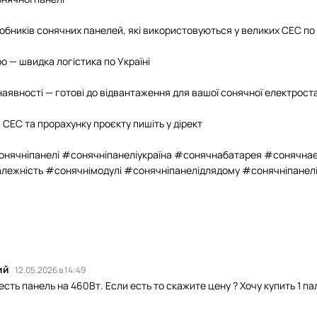
иробників сонячних панелей, які використовуються у великих СЕС по
про — швидка логістика по Україні
 наявності — готові до відвантаження для вашої сонячної електроста
 СЕС та прорахунку проєкту пишіть у дірект
онячніпанелі #сонячніпанеліукраїна #сонячнабатарея #сонячнае
алежність #сонячнімодулі #сонячніпанелідлядому #сонячніпанелі
ий
12.05.2026 в 14:49
есть панель на 460Вт. Если есть то скажите цену ? Хочу купить 1 п