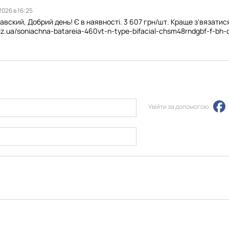
2026 в 16:25
вский, Добрий день! Є в наявності. 3 607 грн/шт. Краще з'вязатися
r.biz.ua/soniachna-batareia-460vt-n-type-bifacial-chsm48rndgbf-f-b
Увійти за допомогою