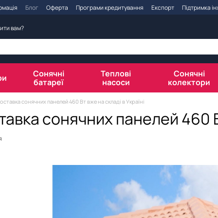
рмація
Блог
Оферта
Програми кредитування
Експорт
Підтримка і
ити вам?
Сонячні
Теплові
Сонячні
ри
батареї
насоси
колектори
поставка сонячних панелей 460 Вт вже на складі в Україні
тавка сонячних панелей 460 Вт
я