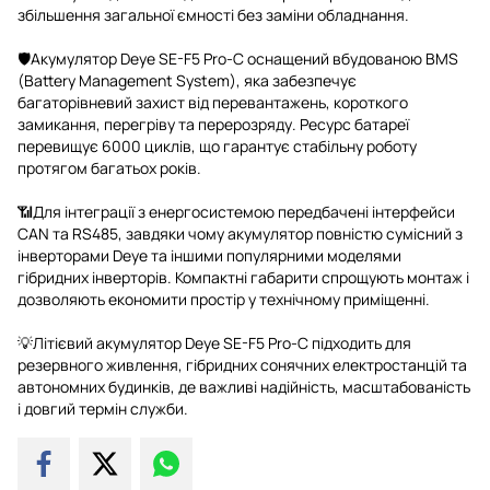
збільшення загальної ємності без заміни обладнання.
🛡️Акумулятор Deye SE-F5 Pro-C оснащений вбудованою BMS
(Battery Management System), яка забезпечує
багаторівневий захист від перевантажень, короткого
замикання, перегріву та перерозряду. Ресурс батареї
перевищує 6000 циклів, що гарантує стабільну роботу
протягом багатьох років.
📶Для інтеграції з енергосистемою передбачені інтерфейси
CAN та RS485, завдяки чому акумулятор повністю сумісний з
інверторами Deye та іншими популярними моделями
гібридних інверторів. Компактні габарити спрощують монтаж і
дозволяють економити простір у технічному приміщенні.
💡Літієвий акумулятор Deye SE-F5 Pro-C підходить для
резервного живлення, гібридних сонячних електростанцій та
автономних будинків, де важливі надійність, масштабованість
і довгий термін служби.