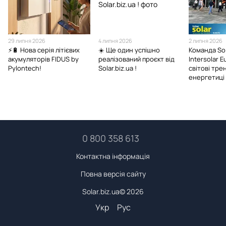
29 липня 2026
4 липня 2026
2 липня 2026
⚡🔋 Нова серія літієвих
☀️ Ще один успішно
Команда Sol
акумуляторів FIDUS by
реалізований проєкт від
Intersolar 
Pylontech!
Solar.biz.ua !
світові тре
енергетиці 
0 800 358 613
Контактна інформація
Повна версія сайту
Solar.biz.ua© 2026
Укр
Рус