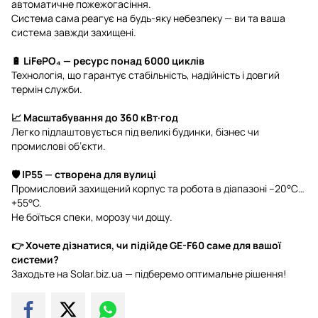
автоматичне пожежогасіння.
Система сама реагує на будь-яку небезпеку — ви та ваша
система завжди захищені.
🔋 LiFePO₄ — ресурс понад 6000 циклів
Технологія, що гарантує стабільність, надійність і довгий
термін служби.
📈 Масштабування до 360 кВт·год
Легко підлаштовується під великі будинки, бізнес чи
промислові об’єкти.
🛡️ IP55 — створена для вулиці
Промисловий захищений корпус та робота в діапазоні –20°C…
+55°C.
Не боїться спеки, морозу чи дощу.
👉 Хочете дізнатися, чи підійде GE-F60 саме для вашої
системи?
Заходьте на Solar.biz.ua — підберемо оптимальне рішення!