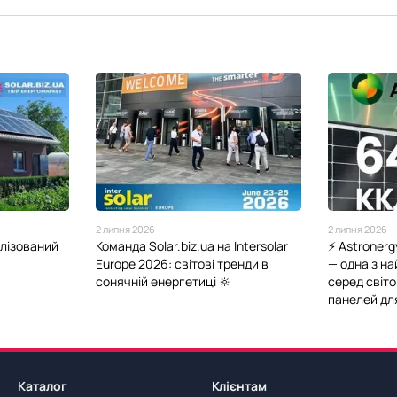
2 липня 2026
2 липня 2026
алізований
Команда Solar.biz.ua на Intersolar
⚡️ Astroner
Europe 2026: світові тренди в
— одна з н
сонячній енергетиці 🔆
серед світ
панелей для
Каталог
Клієнтам