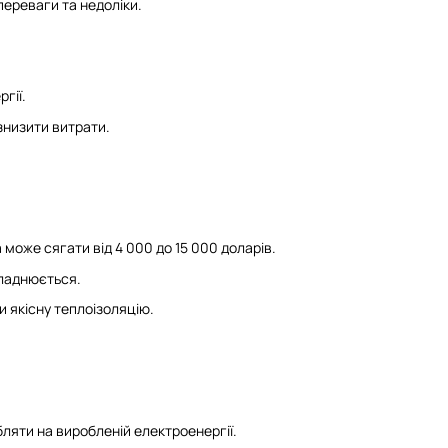
переваги та недоліки.
гії.
знизити витрати.
 може сягати від 4 000 до 15 000 доларів.
ладнюється.
 якісну теплоізоляцію.
ляти на виробленій електроенергії.