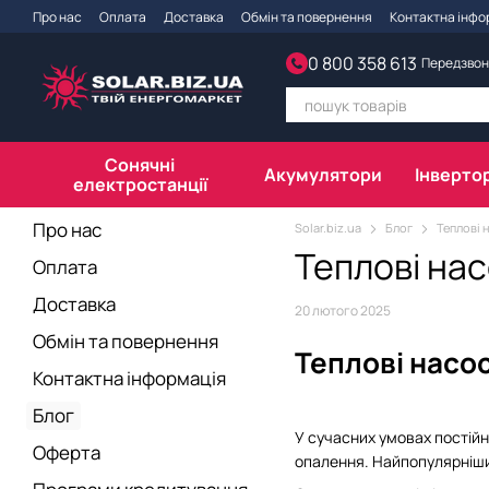
Перейти до основного контенту
Про нас
Оплата
Доставка
Обмін та повернення
Контактна інфо
Політика конфіденційності
Світлодім
0 800 358 613
Передзвон
Сонячні
Акумулятори
Інверто
електростанції
Про нас
Solar.biz.ua
Блог
Теплові 
Теплові нас
Оплата
Доставка
20 лютого 2025
Обмін та повернення
Теплові насос
Контактна інформація
Блог
У сучасних умовах постійн
Оферта
опалення. Найпопулярніши