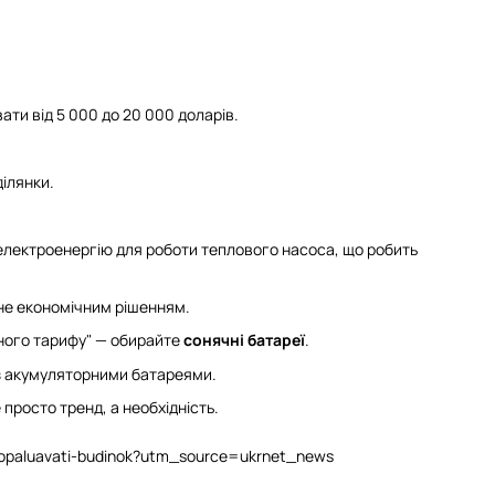
ти від 5 000 до 20 000 доларів.
ілянки.
електроенергію для роботи теплового насоса, що робить
е економічним рішенням.
еного тарифу" — обирайте
сонячні батареї
.
з акумуляторними батареями.
просто тренд, а необхідність.
she-opaluavati-budinok?utm_source=ukrnet_news