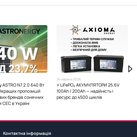
24 червня 2026
gy ASTRO N7 2.0 640 Вт
⚡️ LiFePO₄ АКУМУЛЯТОРИ 25.6V
айкращих пропозицій
100Ah / 200Ah — надійність і
ових брендів сонячних
ресурс до 4500 циклів
 СЕС в Україні
Контактна інформація