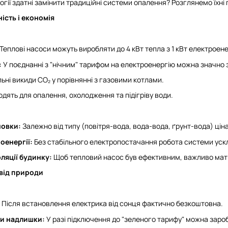
огії здатні замінити традиційні системи опалення? Розглянемо їхні 
ість і економія
Теплові насоси можуть виробляти до 4 кВт тепла з 1 кВт електроенер
:
У поєднанні з "нічним" тарифом на електроенергію можна значно 
ьні викиди CO₂ у порівнянні з газовими котлами.
одять для опалення, охолодження та підігріву води.
новки:
Залежно від типу (повітря-вода, вода-вода, ґрунт-вода) ціна
оенергії:
Без стабільного електропостачання робота системи уск
ляції будинку:
Щоб тепловий насос був ефективним, важливо мати
 від природи
Після встановлення електрика від сонця фактично безкоштовна.
и надлишки:
У разі підключення до "зеленого тарифу" можна зароб