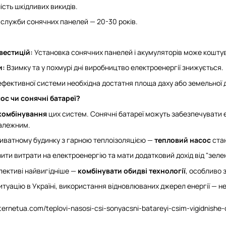
ість шкідливих викидів.
 служби сонячних панелей — 20-30 років.
вестицій:
Установка сонячних панелей і акумуляторів може коштува
и:
Взимку та у похмурі дні виробництво електроенергії знижується.
фективної системи необхідна достатня площа даху або земельної д
ос чи сонячні батареї?
комбінування
цих систем. Сонячні батареї можуть забезпечувати 
алежним.
иватному будинку з гарною теплоізоляцією —
тепловий насос
стан
ити витрати на електроенергію та мати додатковий дохід від "зел
пективі найвигідніше —
комбінувати обидві технології
, особливо 
итуацію в Україні, використання відновлюваних джерел енергії — не 
internetua.com/teplovi-nasosi-csi-sonyacsni-batareyi-csim-vigidni