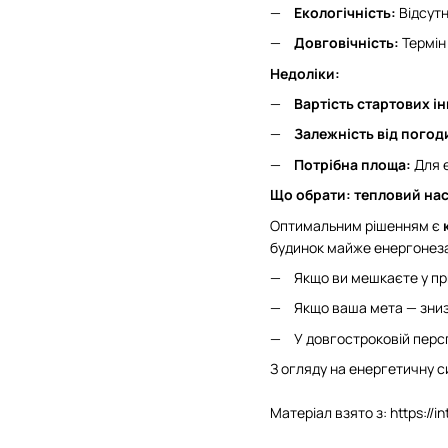
Екологічність:
Відсутн
Довговічність:
Термін
Недоліки:
Вартість стартових ін
Залежність від погод
Потрібна площа:
Для е
Що обрати: тепловий нас
Оптимальним рішенням є
будинок майже енергонез
Якщо ви мешкаєте у пр
Якщо ваша мета — зниз
У довгостроковій перс
З огляду на енергетичну с
Матеріал взято з: https://