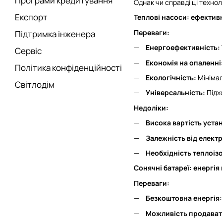
Програми кредитування
Однак чи справді ці технол
Експорт
Теплові насоси: ефективн
Переваги:
Підтримка інженера
Енергоефективність:
Сервіс
Економія на опаленні
Політика конфіденційності
Екологічність:
Мінімал
Світлодім
Універсальність:
Підх
Недоліки:
Висока вартість уста
Залежність від електр
Необхідність теплоізо
Сонячні батареї: енергія
Переваги:
Безкоштовна енергія:
Можливість продават