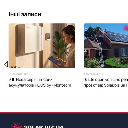
Інші записи
29 липня 2026
4 липня 2026
⚡🔋 Нова серія літієвих
☀️ Ще один успішно ре
акумуляторів FIDUS by Pylontech!
проєкт від Solar.biz.ua !