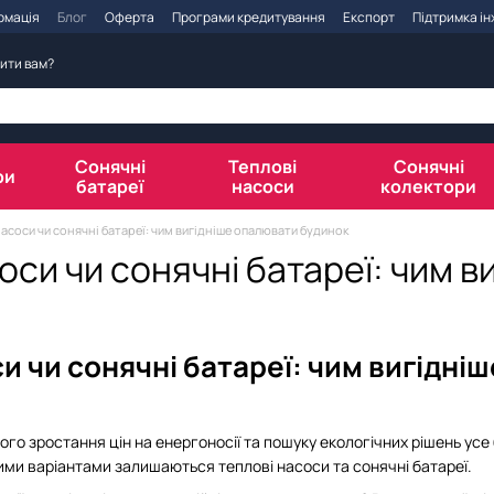
рмація
Блог
Оферта
Програми кредитування
Експорт
Підтримка і
ити вам?
Сонячні
Теплові
Сонячні
ри
батареї
насоси
колектори
насоси чи сонячні батареї: чим вигідніше опалювати будинок
оси чи сонячні батареї: чим 
и чи сонячні батареї: чим вигідн
ого зростання цін на енергоносії та пошуку екологічних рішень у
ми варіантами залишаються теплові насоси та сонячні батареї.