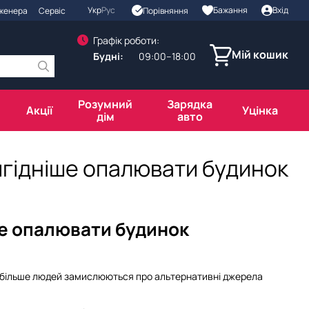
Укр
Рус
Бажання
Вхід
Порівняння
нженера
Сервіс
Графік роботи:
Мій кошик
Будні:
09:00–18:00
Розумний
Зарядка
Акції
Уцінка
дім
авто
вигідніше опалювати будинок
іше опалювати будинок
се більше людей замислюються про альтернативні джерела