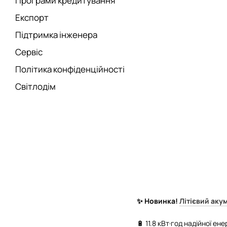
Програми кредитування
Експорт
Підтримка інженера
Сервіс
Політика конфіденційності
Світлодім
✨ Новинка!
Літієвий аку
🔋 11.8 кВт·год надійної ене