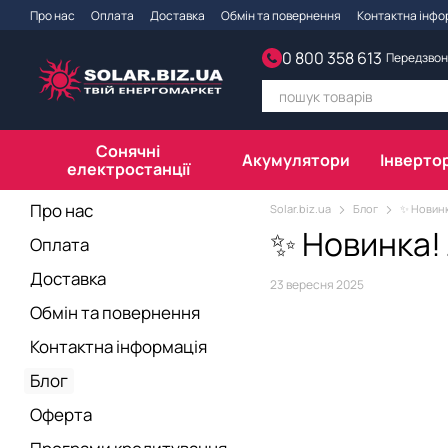
Перейти до основного контенту
Про нас
Оплата
Доставка
Обмін та повернення
Контактна інфо
Політика конфіденційності
Світлодім
0 800 358 613
Передзвон
Сонячні
Акумулятори
Інверто
електростанції
Про нас
Solar.biz.ua
Блог
✨ Новинк
✨ Новинка! 
Оплата
Доставка
23 вересня 2025
Обмін та повернення
Контактна інформація
Блог
Оферта