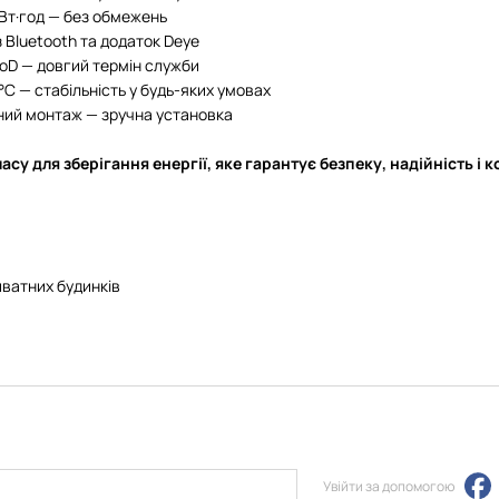
Вт·год — без обмежень
 Bluetooth та додаток Deye
DoD — довгий термін служби
°C — стабільність у будь-яких умовах
ний монтаж — зручна установка
су для зберігання енергії, яке гарантує безпеку, надійність і к
ватних будинків
Увійти за допомогою