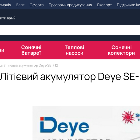
рмація
Блог
Оферта
Програми кредитування
Експорт
Підтримка і
ити вам?
Сонячні
Теплові
Сонячні
ри
батареї
насоси
колектори
а! Літієвий акумулятор Deye SE-F12
Літієвий акумулятор Deye SE-