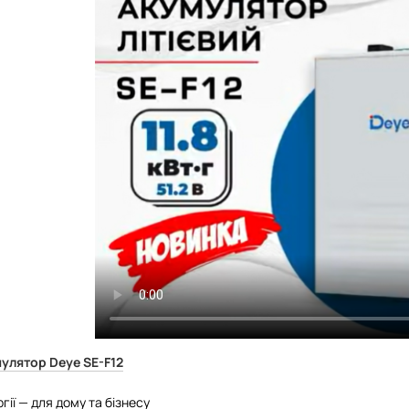
мулятор Deye SE-F12
ргії — для дому та бізнесу