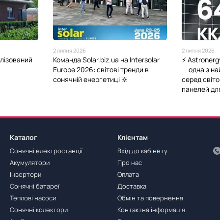
2 липня 2026
2 липня 2026
алізований
Команда Solar.biz.ua на Intersolar
⚡️ Astroner
Europe 2026: світові тренди в
— одна з н
сонячній енергетиці 🔆
серед світ
панелей для
Каталог
Клієнтам
Сонячні електростанції
Вхід до кабінету
Акумулятори
Про нас
Інвертори
Оплата
Сонячні батареї
Доставка
Теплові насоси
Обмін та повернення
Сонячні колектори
Контактна інформація