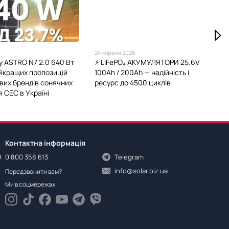
24 червня 2026
gy ASTRO N7 2.0 640 Вт
⚡️ LiFePO₄ АКУМУЛЯТОРИ 25.6V
айкращих пропозицій
100Ah / 200Ah — надійність і
ових брендів сонячних
ресурс до 4500 циклів
 СЕС в Україні
Контактна інформація
0 800 358 613
Telegram
info@solar.biz.ua
Передзвонити вам?
Ми в соцмережах