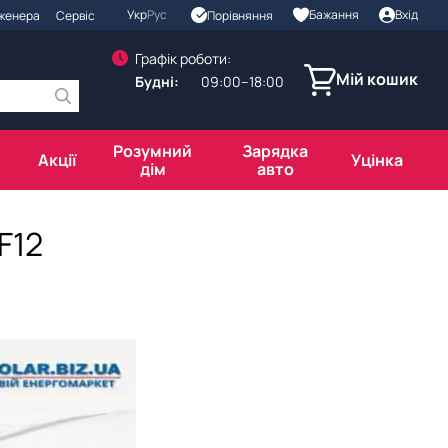
Укр
Рус
Бажання
Вхід
Порівняння
нженера
Сервіс
Графік роботи:
Мій кошик
Будні:
09:00–18:00
Розумний
Зарядка
Акції
Уцінка
дім
авто
F12