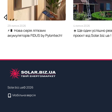
29 липня 2026
4 липня 2026
⚡🔋 Нова серія літієвих
☀️ Ще один успішно ре
акумуляторів FIDUS by Pylontech!
проєкт від Solar.biz.ua !
Solar.biz.ua© 2026
Мобільна версія