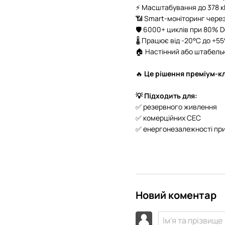
⚡ Масштабування до 378 к
📶 Smart-моніторинг через
🛡️ 6000+ циклів при 80% 
🌡 Працює від -20°C до +55
🏠 Настінний або штабель
🔥
Це рішення преміум-кла
💡 Підходить для:
✅ резервного живлення
✅ комерційних СЕС
✅ енергонезалежності при
Новий коментар